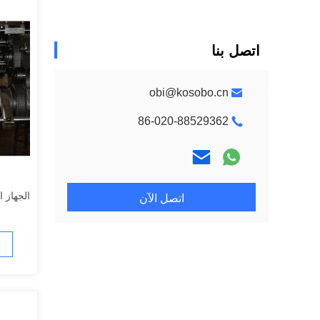
اتصل بنا
obi@kosobo.cn
86-020-88529362
الجهاز ا
اتصل الآن