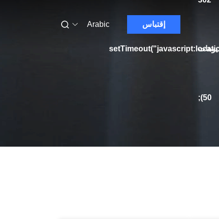
إقتباس
Arabic
يوهات
setTimeout("javascript:locati
50);