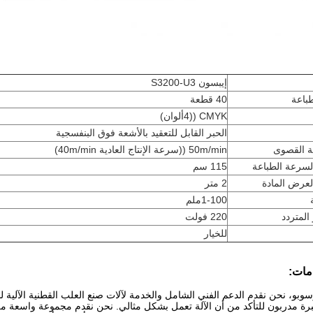
إيبسون S3200-U3
باعة
40 قطعة
CMYK ((4ألوان)
الحبر القابل للتعقيد بالأشعة فوق البنفسجية
ة القصوى
50m/min ((سرعة الإنتاج العادية 40m/min)
لسرعة الطباعة
115 سم
لعرض المادة
2 متر
1-100ملم
المتردد
220 فولت
للخيار
مات:
و، نحن نقدم الدعم الفني الشامل والخدمة لآلات صنع العلب القطنية الآلية ل
خبرة مدربون للتأكد من أن الآلة تعمل بشكل مثالي. نحن نقدم مجموعة واسعة 