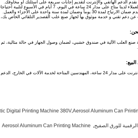
نقدم الدعم الهاتفي والإنترنت لتقديم إجابات سريعة على أسئلتك أو مخاوفك.
فريق خدمة العملاء لدينا متاح على مدار 24 ساعة ف
دة 30 يوماً وضمان لمدة سنة واحدة على الأجزاء والعمل.
عن دعم تقني و خدمة موثوق بها لجهاز صنع علب القصدير التلقائي الخاص بك، ير
حن:
لة صنع العلب الآلية في صندوق خشبي، لضمان وصول الجهاز في حالة مثالية، 
البيع:
 الآلات في الخارج، الدعم على الانترنت، الدعم الفني فيديو، التثبيت الميداني.
atic Digital Printing Machine 380V,Aerosol Aluminum Can Print
الرقمية للورق الصفيح
,
Aerosol Aluminum Can Printing Machine