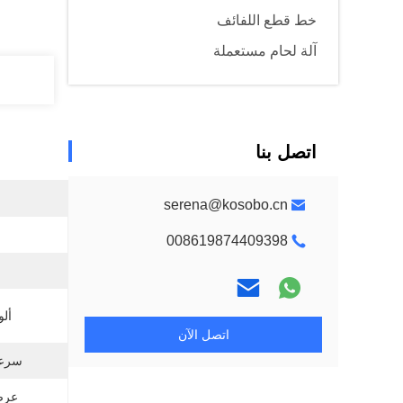
خط قطع اللفائف
آلة لحام مستعملة
اتصل بنا
serena@kosobo.cn
008619874409398
ألوا
اتصل الآن
سرعة
عرض