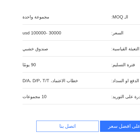
الـ MOQ:
مجموعة واحدة
السعر:
30000 -100000 usd
التعبئة القياسية:
صندوق خشبي
فترة التسليم:
90 يومًا
لدفع او السداد:
خطاب الاعتماد، D/A، D/P، T/T
رة على التوريد:
10 مجموعات
لى افضل سعر
اتصل بنا