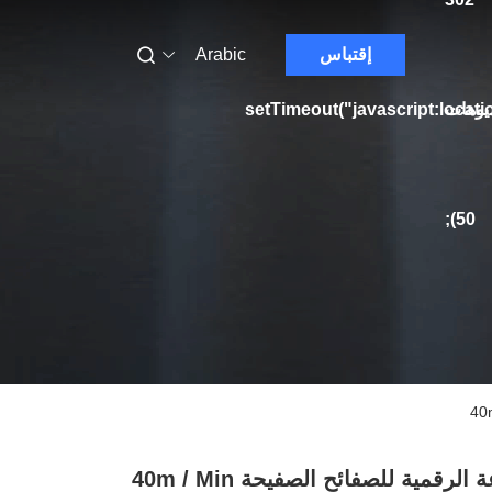
إقتباس
Arabic
يوهات
setTimeout("javascript:locati
50);
الرقمية للصفائح الصفيحة 40m / Min