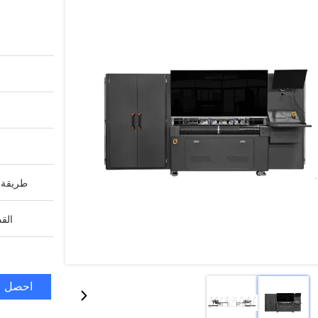
طريقة ا
القد
احصل ع