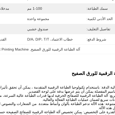
سمك الطباعة:
1-100 مم
مدخلات 
الحد الأدنى لكمية:
مجموعة واحدة
تفاصيل التغليف:
صندوق خشبي
شروط الدفع:
خطاب الاعتماد، D/A، D/P، T/T
القد
آلة الطباعة الرقمية للورق الصفيح
, 
t Printing Machine
ة الرقمية للورق الصفيح
لية الدقة: باستخدام تكنولوجيا الطباعة الرقمية المتقدمة ، يمكن أن تحقق تأثي
اميم المفصلة يمكن أن يتم عرضها بدقة على لوحة القصدير.
سريع: آلة الطباعة الرقمية للصفائح الخزفية لديها قدرات الطباعة عالية السرعة
نات سريع لضمان عمليات الطباعة الفعالة والعالية.
متنوعة: هذه الآلة تدعم الطباعة بألوان وأنماط متعددة. من الشعارات والنصوص 
هذه الآلة.
القدرة على التخصيص: يمكن تخصيص آلة الطباعة الرقمية للصفائح الصفيحة حسب