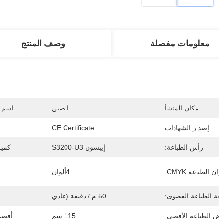
معلومات مفصلة
وصف المنتج
مكان المنشأ
الصين
اسم ا
إصدار الشهادات
CE Certificate
رأس الطباعة:
إيبسون S3200-U3
كمية
ن الطباعة CMYK:
4ألوان
 الطباعة القصوى:
50 م / دقيقة (عادي
 الطباعة الأقصى:
115 سم
أقصى