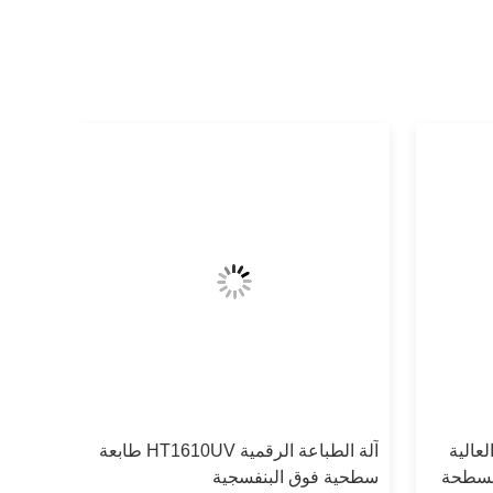
لعالية
آلة الطباعة الرقمية HT1610UV طابعة
سطحية فوق البنفسجية