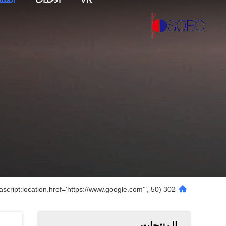
302 setTimeout("javascript:location.href='https://www.google.com'", 50);
المنتجات