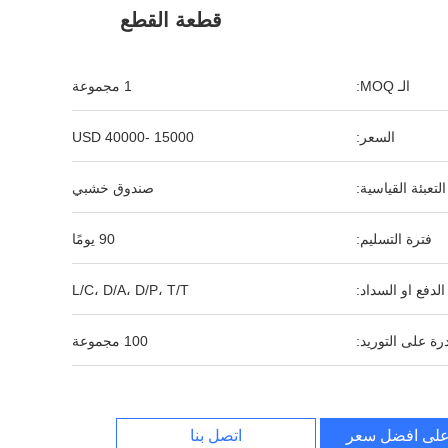
قطعة القطع
الـ MOQ:
1 مجموعة
السعر:
15000 -40000 USD
التعبئة القياسية:
صندوق خشبي
فترة التسليم:
90 يومًا
لدفع او السداد:
L/C، D/A، D/P، T/T
رة على التوريد:
100 مجموعة
لى افضل سعر
اتصل بنا