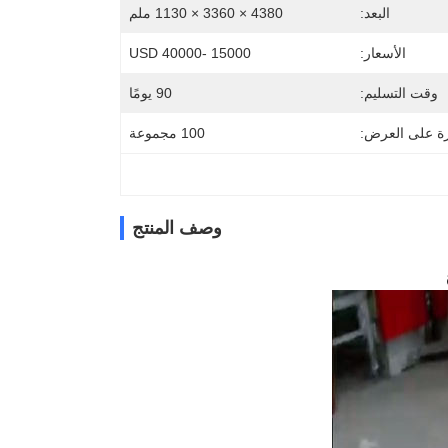
البعد:
4380 × 3360 × 1130 ملم
الأسعار:
15000 -40000 USD
وقت التسليم:
90 يومًا
رة على العرض:
100 مجموعة
وصف المنتج