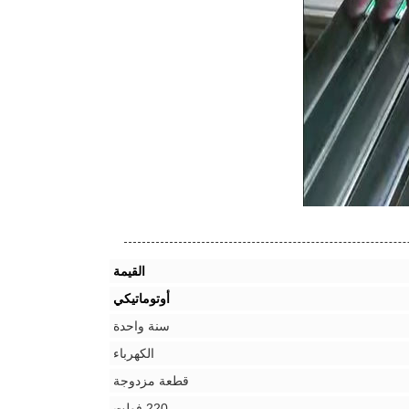
القيمة
أوتوماتيكي
سنة واحدة
الكهرباء
قطعة مزدوجة
220 فولت