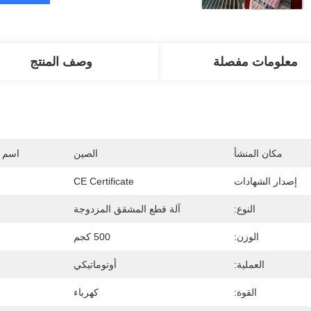
معلومات مفصلة
وصف المنتج
مكان المنشأ
الصين
اسم ا
إصدار الشهادات
CE Certificate
النوع:
آلة قطع المشقق المزدوجة
الوزن:
500 كجم
العملية:
أوتوماتيكي
القوة:
كهرباء