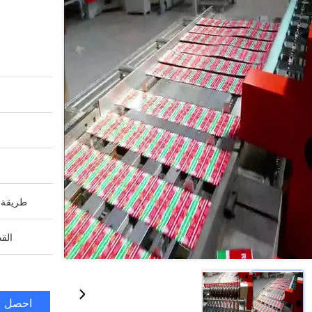
طريقة ا
القد
احصل ع