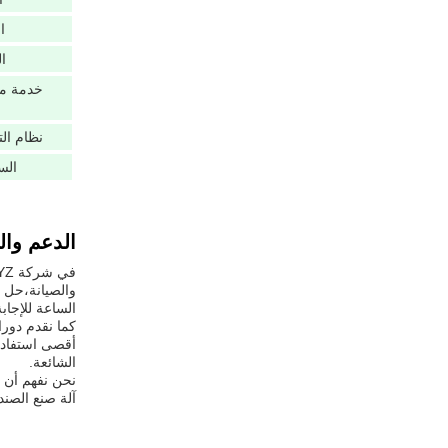
ا
ال
خدمة ما
نظام ال
الس
الدعم وا
والصيانة،حل ا
الساعة للإجاب
كما نقدم دور
أقصى استفادة 
الشائعة.
نحن نفهم أن ع
آلة صنع الصند