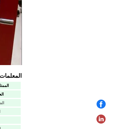
المعلمات ا
الممت
الع
الض
ا
ا