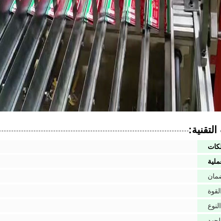
لتقنية:
لكات
ملية
مان
لقوة
النوع
لجهد