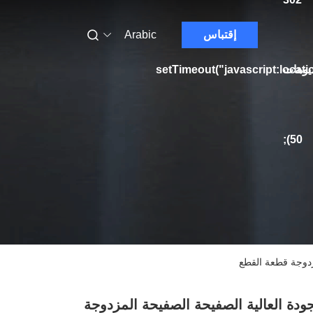
إقتباس
Arabic
يوهات
setTimeout("javascript:locati
50);
مزدوجة قطعة القطع
جودة العالية الصفيحة الصفيحة المزدوجة