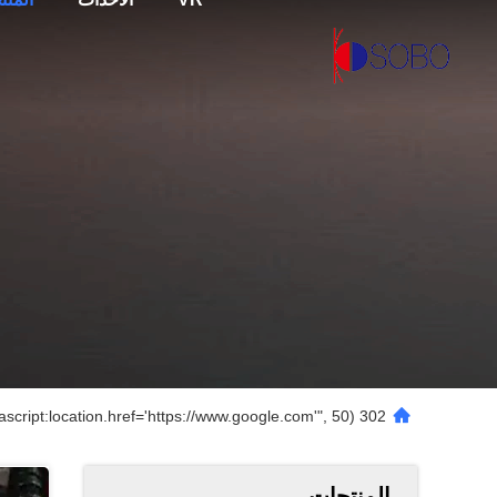
302 setTimeout("javascript:location.href='https://www.google.com'", 50);
المنتجات