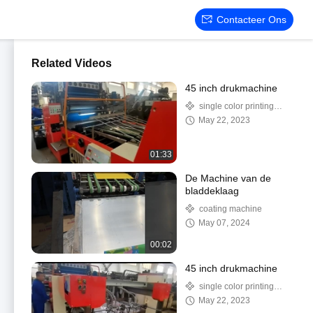
Contacteer Ons
Related Videos
45 inch drukmachine
single color printing
machine
May 22, 2023
01:33
De Machine van de
bladdeklaag
coating machine
May 07, 2024
00:02
45 inch drukmachine
single color printing
machine
May 22, 2023