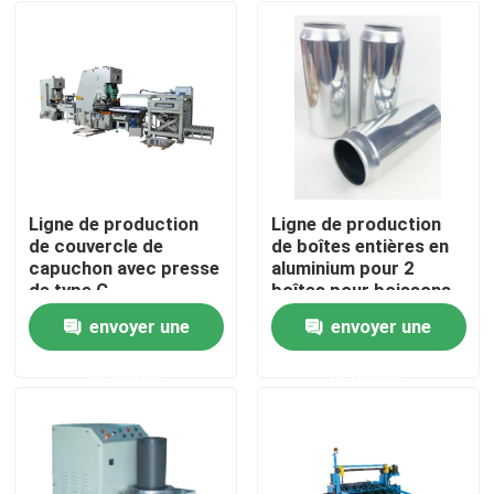
Ligne de production
Ligne de production
de couvercle de
de boîtes entières en
capuchon avec presse
aluminium pour 2
de type C
boîtes pour boissons
Boîtes de bière Boîtes
envoyer une
envoyer une
de cola
Maison
demande
demande
Produits
Vidéos