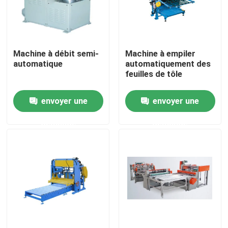
À propos de nous
Machine à débit semi-
Machine à empiler
Visite d'usine
automatique
automatiquement des
feuilles de tôle
Contrôle de qualité
envoyer une
envoyer une
demande
demande
Demandez une citation
boîte en fer blanc automatique faisant la machine
La boisson peut faisant la machine
Boîte d'aérosol faisant la machine