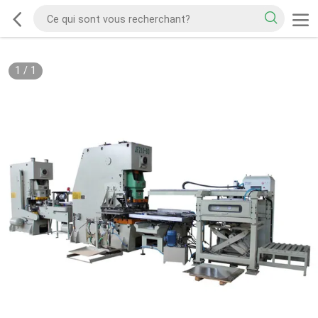
1
/
1