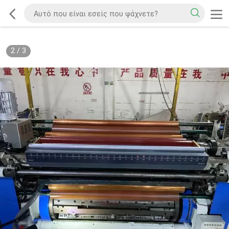
2
/
3