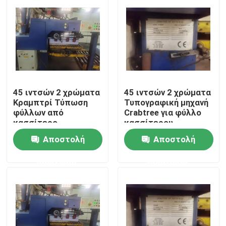
45 ιντσών 2 χρώματα
45 ιντσών 2 χρώματα
Κραμπτρί Τύπωση
Τυπογραφική μηχανή
φύλλων από
Crabtree για φύλλο
κασσίτερο
κασσίτερου
κατασκευασμένη το
Αποστολή
Αποστολή
2012
Σπίτι
ερώτησης
ερώτησης
Προϊόντα
Βίντεο