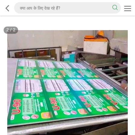
2
/
2