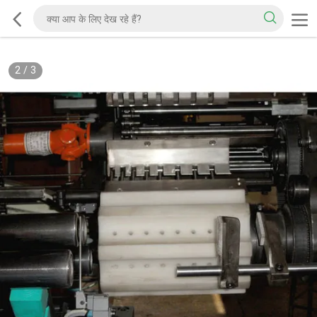
2
/
3