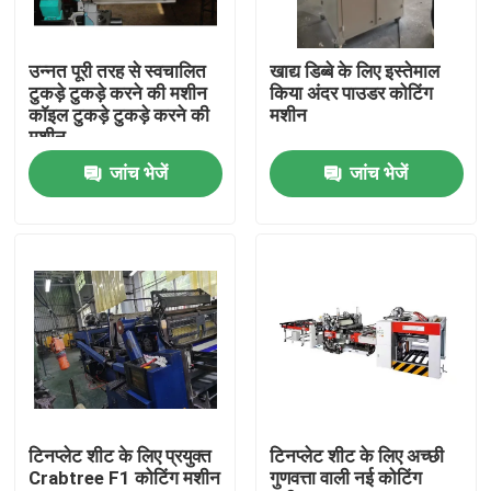
हमारे बारे में
उन्नत पूरी तरह से स्वचालित
खाद्य डिब्बे के लिए इस्तेमाल
टुकड़े टुकड़े करने की मशीन
किया अंदर पाउडर कोटिंग
कॉइल टुकड़े टुकड़े करने की
मशीन
कारखाना भ्रमण
मशीन
जांच भेजें
जांच भेजें
गुणवत्ता नियंत्रण
एक उद्धरण का अनुरोध करें
स्वचालित टिन कैन बनाने की मशीन
बेवरेज कैन मेकिंग मशीन
टिनप्लेट शीट के लिए प्रयुक्त
टिनप्लेट शीट के लिए अच्छी
Crabtree F1 कोटिंग मशीन
गुणवत्ता वाली नई कोटिंग
एरोसोल कैन मेकिंग मशीन