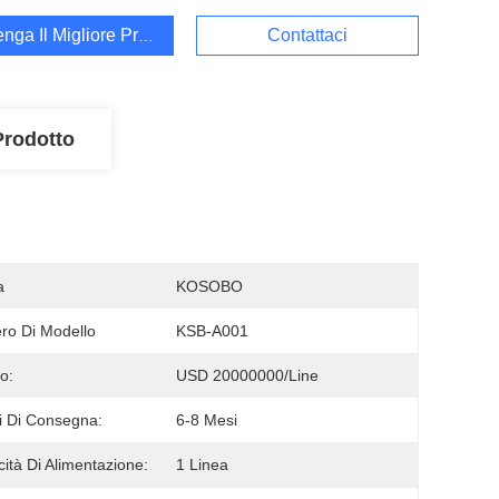
enga Il Migliore Prezzo
Contattaci
Prodotto
a
KOSOBO
o Di Modello
KSB-A001
o:
USD 20000000/line
 Di Consegna:
6-8 Mesi
ità Di Alimentazione:
1 Linea