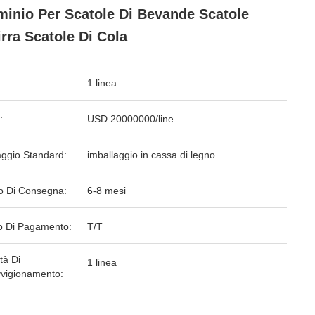
minio Per Scatole Di Bevande Scatole
irra Scatole Di Cola
1 linea
:
USD 20000000/line
aggio Standard:
imballaggio in cassa di legno
o Di Consegna:
6-8 mesi
 Di Pagamento:
T/T
tà Di
1 linea
vigionamento: