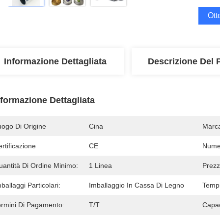
Ott
Informazione Dettagliata
Descrizione Del 
nformazione Dettagliata
uogo Di Origine
Cina
Marc
rtificazione
CE
Numer
uantità Di Ordine Minimo:
1 Linea
Prezz
ballaggi Particolari:
Imballaggio In Cassa Di Legno
Tempi
ermini Di Pagamento:
T/T
Capac