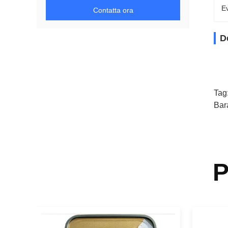
Ev
Contatta ora
D
Tag
Bar
P