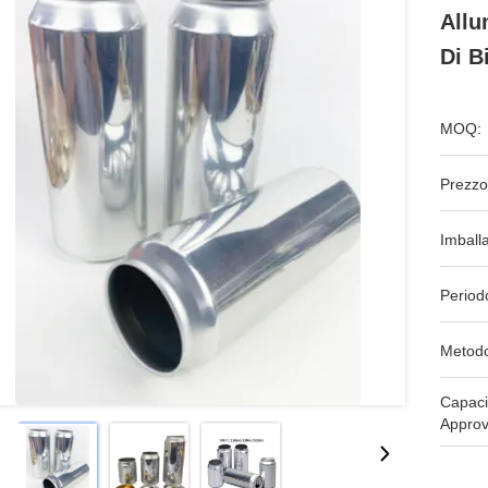
Allu
Di B
MOQ:
Prezzo
Imball
Period
Metodo
Capaci
Approv