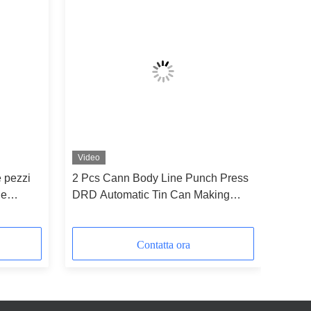
Video
 pezzi
2 Pcs Cann Body Line Punch Press
le
DRD Automatic Tin Can Making
Machine
Contatta ora