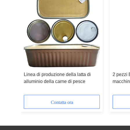
uò
Linea di produzione della latta di
2 pezzi B
alluminio della carne di pesce
macchina
possono 
carne di
Contatta ora