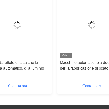
Video
arattolo di latta che fa
Macchine automatiche a due
 automatico, di alluminio
per la fabbricazione di scato
linea di produzione per la
alimentari
 pesce
Contatta ora
Contatta ora