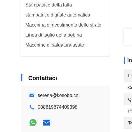
Stampatrice della latta
stampatrice digitale automatica
Macchina di rivestimento dello strato
Linea di taglio della bobina
Macchine di saldatura usate
I
L
Contattaci
Ce
serena@kosobo.cn
Q
008619874409398
Im
T