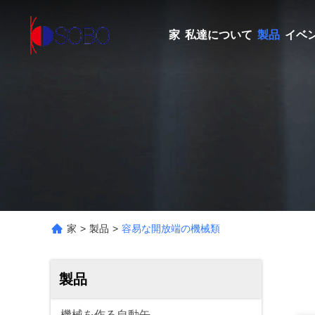
家
私達について
製品
イベ
家
>
製品
>
容易な開放端の機械類
製品
機械を作る自動缶