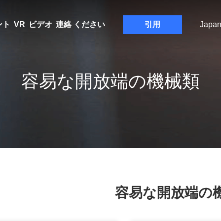
ント
VR
ビデオ
連絡 ください
引用
Japa
容易な開放端の機械類
容易な開放端の