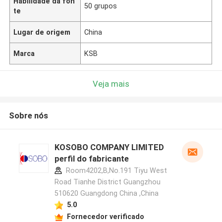
Habilidade da fon
50 grupos
te
Lugar de origem
China
Marca
KSB
Veja mais
Sobre nós
KOSOBO COMPANY LIMITED
perfil do fabricante
Room4202,B,No.191 Tiyu West
Road Tianhe District Guangzhou
510620 Guangdong China ,China
5.0
Fornecedor verificado