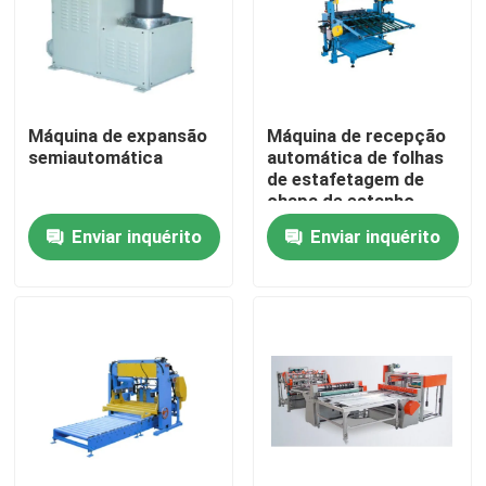
Sobre nós
Excursão da fábrica
Máquina de expansão
Máquina de recepção
semiautomática
automática de folhas
de estafetagem de
Controle da qualidade
chapa de estanho
Enviar inquérito
Enviar inquérito
Peça umas citações
lata de lata automática que faz a máquina
A bebida pode fazendo a máquina
Lata do aerossol que faz a máquina