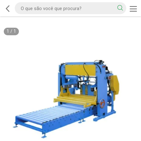
1
/
1