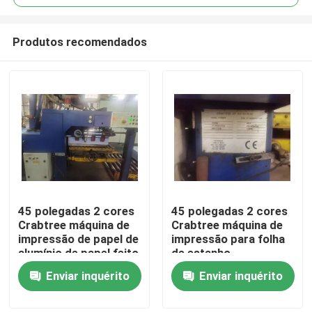
Produtos recomendados
45 polegadas 2 cores
45 polegadas 2 cores
Casa
Crabtree máquina de
Crabtree máquina de
impressão de papel de
impressão para folha
alumínio de papel feito
de estanho
Produtos
em 2012
Enviar inquérito
Enviar inquérito
Vídeos