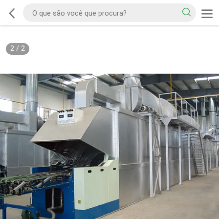
2
/
2