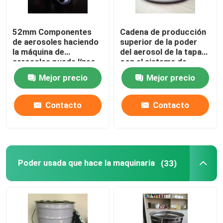
52mm Componentes
Cadena de producción
de aerosoles haciendo
superior de la poder
la máquina de
del aerosol de la tapa
aerosoles puede línea
con el sistema de
superior línea de cone
inspección de la
Mejor precio
Mejor precio
línea de producción
cámara
Contacto
Contacto
Poder usada que hace la maquinaria
(33)