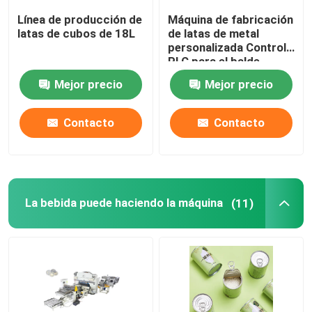
Línea de producción de
Máquina de fabricación
impresora digital automática
latas de cubos de 18L
de latas de metal
personalizada Control
PLC para el balde
Máquina de capa de la hoja
Mejor precio
Mejor precio
Línea de corte de la bobina
Contacto
Contacto
Recambios de la soldadora
La bebida puede haciendo la máquina
(11)
Máquina de soldadura usada