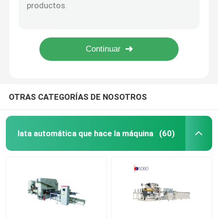
Máquina de barnizado de revestimiento de cangrejo usado con alimentador
Oven UV de hoja de estaño Oven LED para máquina de impresión offset
Poder usada que hace la maquinaria
Control bicolor del PLC de la impresora de hojalata en offset con la línea de revestimiento multifuncional
Máquina de corte de cortador de banda semi-automática usada
Cuadrado Tin Can Making Machine
Máquina automática de corte de tiras de hojalata de doble corte de segunda mano
Máquina para fabricar cajas de hojalata
OTRAS CATEGORÍAS DE NOSOTROS
Maquinaria fácil del extremo abierto
lata automática que hace la máquina
(60)
Torsión de la máquina del casquillo
Máquina de impresión usada
Impresora de la hojalata