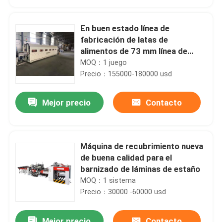
En buen estado línea de
fabricación de latas de
alimentos de 73 mm línea de
montaje multifuncional
MOQ：1 juego
Precio：155000-180000 usd
Mejor precio
Contacto
Máquina de recubrimiento nueva
Hogar
de buena calidad para el
barnizado de láminas de estaño
MOQ：1 sistema
Productos
Precio：30000 -60000 usd
Vídeos
Mejor precio
Contacto