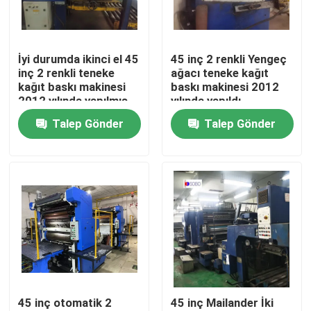
Hakkımızda
İyi durumda ikinci el 45
45 inç 2 renkli Yengeç
inç 2 renkli teneke
ağacı teneke kağıt
Fabrika turu
kağıt baskı makinesi
baskı makinesi 2012
2012 yılında yapılmış
yılında yapıldı
yengeç ağacı
Talep Gönder
Talep Gönder
Kalite kontrol
Bir teklif isteği
Otomatik Teneke Kutu Yapma Makinesi
İçecek Can Yapma Makinesi
45 inç otomatik 2
45 inç Mailander İki
Aerosol Makinası Yapabilir