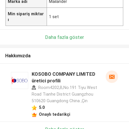
Marka adı
Mailander
Min sipariş miktar
1 set
ı
Daha fazla göster
Hakkımızda
KOSOBO COMPANY LIMITED
üretici profili
Room4202,B,No.191 Tiyu West
Road Tianhe District Guangzhou
510620 Guangdong China ,Çin
5.0
Onaylı tedarikçi