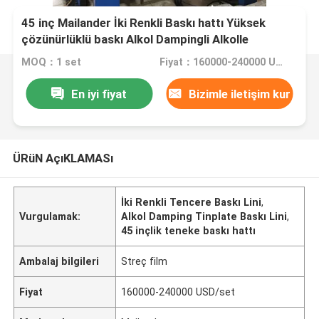
45 inç Mailander İki Renkli Baskı hattı Yüksek
çözünürlüklü baskı Alkol Dampingli Alkolle
Besleyici
MOQ：1 set
Fiyat：160000-240000 USD/set
En iyi fiyat
Bizimle iletişim kur
ÜRüN AçıKLAMASı
İki Renkli Tencere Baskı Lini
,
Vurgulamak:
Alkol Damping Tinplate Baskı Lini
,
45 inçlik teneke baskı hattı
Ambalaj bilgileri
Streç film
Fiyat
160000-240000 USD/set