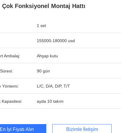
ı Çok Fonksiyonel Montaj Hattı
1 set
155000-180000 usd
rt Ambalaj:
Ahşap kutu
Süresi:
90 gün
 Yöntemi:
L/C, D/A, D/P, T/T
 Kapasitesi:
ayda 10 takım
En İyi Fiyatı Alın
Bizimle İletişim