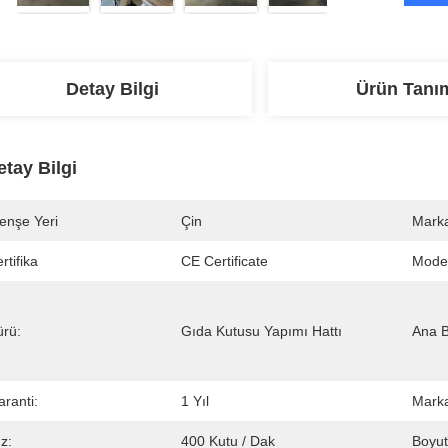
Detay Bilgi
Ürün Tanı
etay Bilgi
enşe Yeri
Çin
Marka
rtifika
CE Certificate
Mode
ürü:
Gıda Kutusu Yapımı Hattı
Ana B
ranti:
1 Yıl
Marka
z:
400 Kutu / Dak
Boyut