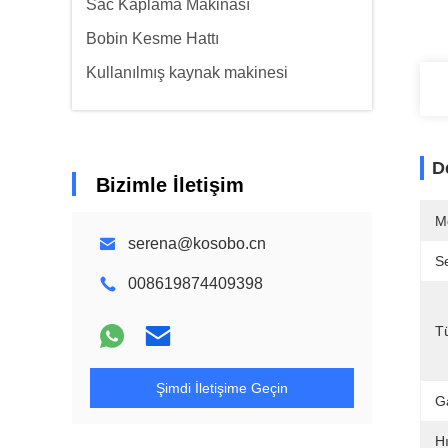
Sac Kaplama Makinası
Bobin Kesme Hattı
Kullanılmış kaynak makinesi
D
Bizimle İletişim
M
serena@kosobo.cn
Se
008619874409398
T
Şimdi İletişime Geçin
Ga
Hı