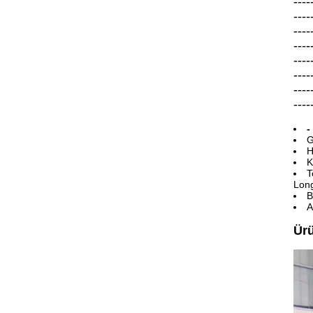
----
----
----
----
----
----
----
----
-
G
H
K
T
Long
B
A
Ür