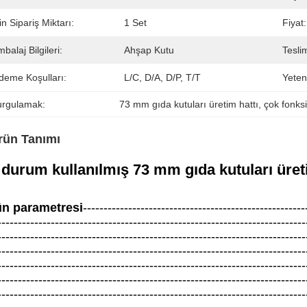
n Sipariş Miktarı:
1 Set
Fiyat:
balaj Bilgileri:
Ahşap Kutu
Tesli
deme Koşulları:
L/C, D/A, D/P, T/T
Yeten
urgulamak:
73 mm gıda kutuları üretim hattı
, 
çok fonksi
rün Tanımı
i durum kullanılmış 73 mm gıda kutuları üret
n parametresi
------------------------------------------------------
---------------------------------------------------------------------------
---------------------------------------------------------------------------
---------------------------------------------------------------------------
---------------------------------------------------------------------------
---------------------------------------------------------------------------
---------------------------------------------------------------------------