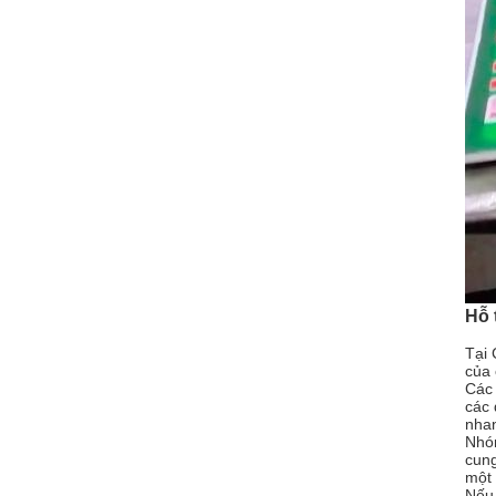
Hỗ 
Tại 
của 
Các 
các 
nhan
Nhóm
cung
một 
Nếu 