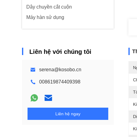
Dây chuyền cắt cuộn
Máy hàn sử dụng
Liên hệ với chúng tôi
T
N
serena@kosobo.cn
C
008619874409398
T
K
Liên hệ ngay
Di
K