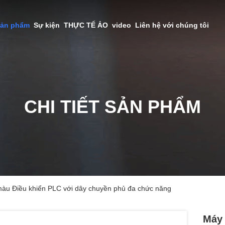
sản phẩm
Sự kiện
THỰC TẾ ẢO
video
Liên hệ với chúng tôi
CHI TIẾT SẢN PHẨM
i màu Điều khiển PLC với dây chuyền phủ đa chức năng
Máy 