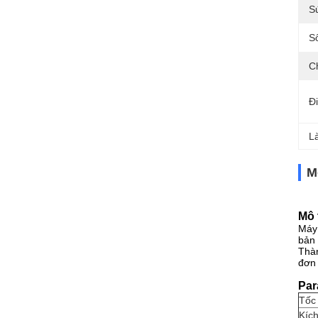
S
S
Ch
Đ
L
M
Mô 
Máy 
bản 
Thàn
đơn 
Par
Tốc 
Kích