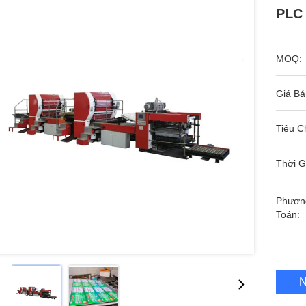
PLC 
MOQ:
Giá Bá
Tiêu C
Thời G
Phươn
Toán:
N