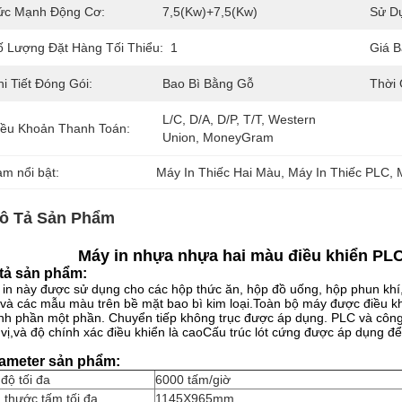
ức Mạnh Động Cơ:
7,5(kw)+7,5(kw)
Sử D
ố Lượng Đặt Hàng Tối Thiểu:
1
Giá B
i Tiết Đóng Gói:
Bao Bì Bằng Gỗ
Thời 
L/C, D/A, D/P, T/T, Western 
iều Khoản Thanh Toán:
Union, MoneyGram
àm nổi bật:
Máy In Thiếc Hai Màu
, 
Máy In Thiếc PLC
, 
ô Tả Sản Phẩm
Máy in nhựa nhựa hai màu điều khiển PL
tả sản phẩm:
in này được sử dụng cho các hộp thức ăn, hộp đồ uống, hộp phun khí
và các mẫu màu trên bề mặt bao bì kim loại.Toàn bộ máy được điều khi
h phần một phần. Chuyển tiếp không trục được áp dụng. PLC và công
vị,và độ chính xác điều khiển là caoCấu trúc lót cứng được áp dụng đ
ameter sản phẩm:
độ tối đa
6000 tấm/giờ
 thước tấm tối đa
1145X965mm