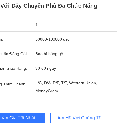
Với Dây Chuyền Phủ Đa Chức Năng
1
n:
50000-100000 usd
huẩn Đóng Gói:
Bao bì bằng gỗ
ian Giao Hàng:
30-60 ngày
L/C, D/A, D/P, T/T, Western Union,
g Thức Thanh
MoneyGram
hận Giá Tốt Nhất
Liên Hệ Với Chúng Tôi