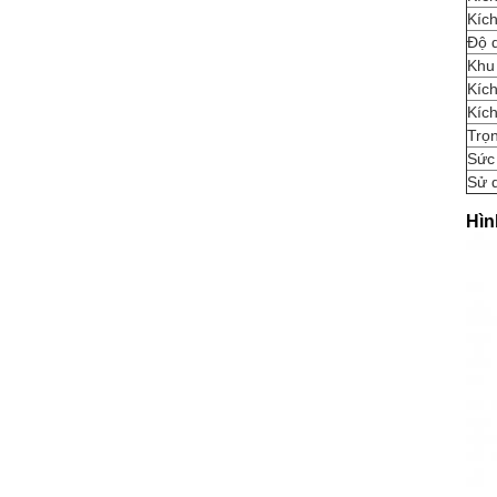
Kích
Độ d
Khu 
Kích
Kíc
Trọn
Sức
Sử 
Hìn