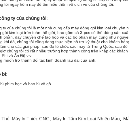
g tôi ngay hôm nay để tìm hiểu thêm về dịch vụ của chúng tôi.
công ty của chúng tôi
:
 ty của chúng tôi là một nhà cung cấp máy đóng gói kim loại chuyên 
 gói kim loại trên toàn thế giới, bao gồm cả 3-pcs có thể dòng sản xu
h phần, dây chuyền chế tạo hộp và các bộ phận máy, cũng như nguyên
g khi đó, chúng tôi cũng đang thực hiện hỗ trợ kỹ thuật cho khách hàn
 làm cho các giải pháp, sau đó tổ chức các máy từ Trung Quốc, sau đó 
giờ chúng tôi có rất nhiều trường hợp thành công trên khắp các khác
Phi và Ấn Độ v.v.
 muốn trở thành đối tác kinh doanh lâu dài của anh.
 bì:
bì phim bọc và bao bì vỏ gỗ
 Thẻ:
Máy In Thiếc CNC
,
Máy In Tấm Kim Loại Nhiều Màu
,
Má