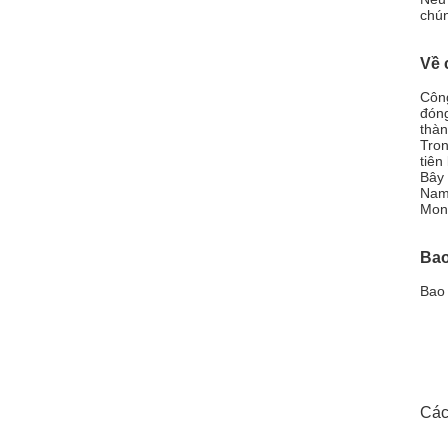
chún
Về 
Công
đóng
thàn
Tron
tiên
Bây 
Nam 
Mong
Bao
Bao 
Các