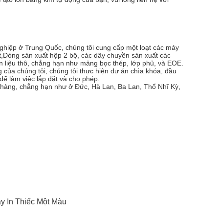
nghiệp ở Trung Quốc, chúng tôi cung cấp một loạt các máy
ất,Dòng sản xuất hộp 2 bộ, các dây chuyền sản xuất các
 liệu thô, chẳng hạn như mảng bọc thép, lớp phủ, và EOE.
g của chúng tôi, chúng tôi thực hiện dự án chìa khóa, đầu
để làm việc lắp đặt và cho phép.
h hàng, chẳng hạn như ở Đức, Hà Lan, Ba Lan, Thổ Nhĩ Kỳ,
y In Thiếc Một Màu