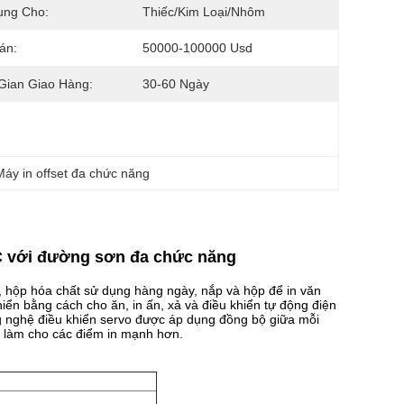
ụng Cho:
Thiếc/kim Loại/nhôm
án:
50000-100000 Usd
Gian Giao Hàng:
30-60 Ngày
Máy in offset đa chức năng
C với đường sơn đa chức năng
, hộp hóa chất sử dụng hàng ngày, nắp và hộp để in văn
ển bằng cách cho ăn, in ấn, xả và điều khiển tự động điện
 nghệ điều khiển servo được áp dụng đồng bộ giữa mỗi
ể làm cho các điểm in mạnh hơn.