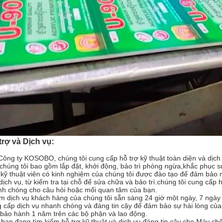
trợ và Dịch vụ:
Công ty KOSOBO, chúng tôi cung cấp hỗ trợ kỹ thuật toàn diện và dịch
chúng tôi bao gồm lắp đặt, khởi động, bảo trì phòng ngừa,khắc phục s
kỹ thuật viên có kinh nghiệm của chúng tôi được đào tạo để đảm bảo 
dịch vụ, từ kiểm tra tại chỗ để sửa chữa và bảo trì.chúng tôi cung cấp h
h chóng cho câu hỏi hoặc mối quan tâm của bạn.
 dịch vụ khách hàng của chúng tôi sẵn sàng 24 giờ một ngày, 7 ngày
 cấp dịch vụ nhanh chóng và đáng tin cậy để đảm bảo sự hài lòng của
bảo hành 1 năm trên các bộ phận và lao động.
bạn đang tìm kiếm hỗ trợ kỹ thuật và dịch vụ đáng tin cậy cho Máy chế 