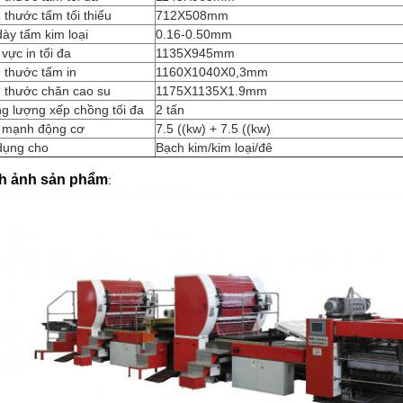
 thước tấm tối thiểu
712X508mm
ày tấm kim loại
0.16-0.50mm
vực in tối đa
1135X945mm
 thước tấm in
1160X1040X0,3mm
h thước chăn cao su
1175X1135X1.9mm
g lượng xếp chồng tối đa
2 tấn
 mạnh động cơ
7.5 ((kw) + 7.5 ((kw)
dụng cho
Bạch kim/kim loại/đê
h ảnh sản phẩm
: