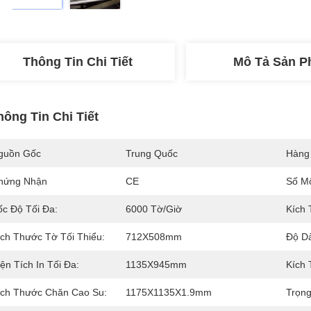
Thông Tin Chi Tiết
Mô Tả Sản 
hông Tin Chi Tiết
guồn Gốc
Trung Quốc
Hàng
hứng Nhận
CE
Số M
ốc Độ Tối Đa:
6000 Tờ/giờ
Kích 
ích Thước Tờ Tối Thiểu:
712X508mm
Độ Dà
ện Tích In Tối Đa:
1135X945mm
Kích 
ích Thước Chăn Cao Su:
1175X1135X1.9mm
Trọng