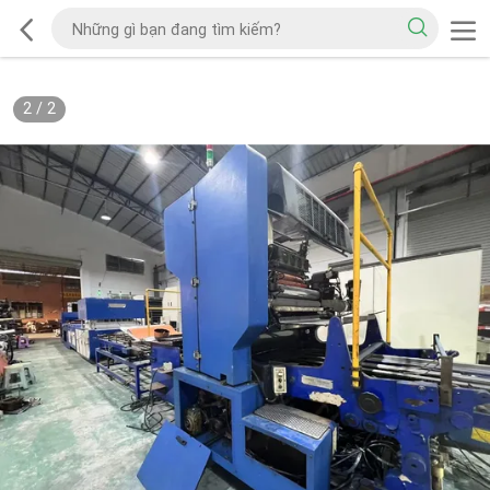
2
/
2