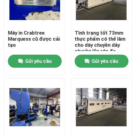
Về chúng tôi
Máy in Crabtree
Tình trạng tốt 73mm
Tham quan nhà máy
Marquess cũ được cải
thực phẩm có thể làm
tạo
cho dây chuyền dây
chuyền lắp ráp đa
Kiểm soát chất lượng
chức năng
Gửi yêu cầu
Gửi yêu cầu
Yêu cầu báo giá
Máy làm hộp thiếc tự động
Máy làm lon nước giải khát
Máy làm lon aerosol