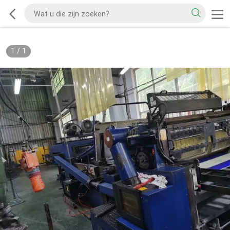
1
/
1