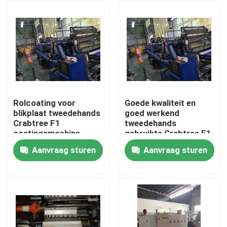
Rolcoating voor
Goede kwaliteit en
blikplaat tweedehands
goed werkend
Crabtree F1
tweedehands
coatingsmachine
gebruikte Crabtree F1
coating machine voor
Aanvraag sturen
Aanvraag sturen
tinplate
Huis
Producten
Video's