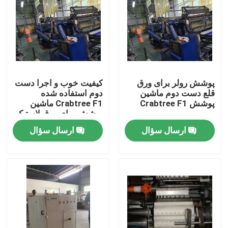
پوشش رولر برای ورق
کیفیت خوب و اجرا دست
قلع دست دوم ماشین
دوم استفاده شده
پوشش Crabtree F1
Crabtree F1 ماشین
پوشش برای ورق لاستیک
ارسال سؤال
ارسال سؤال
صفحه اصلی
محصولات
فیلم های