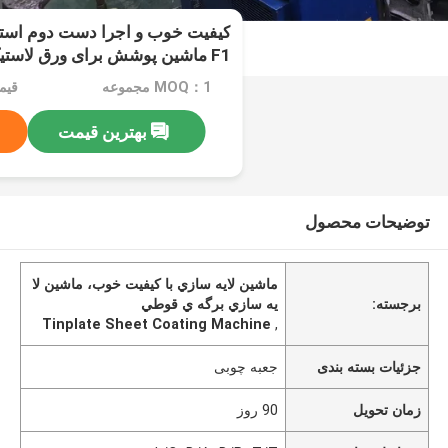
F1 ماشین پوشش برای ورق لاستیک
MOQ：1 مجموعه
قیمت：0000
بهترین قیمت
توضیحات محصول
ماشين لايه سازي با کيفيت خوب، ماشين لا
برجسته:
يه سازي برگه ي قوطي
Tinplate Sheet Coating Machine
,
جزئیات بسته بندی
جعبه چوبی
زمان تحویل
90 روز