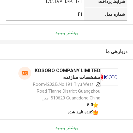
شرایط پرداخت
L/C، D/A، D/P، T/T
شماره مدل
F1
بیشتر ببینید
دربارهی ما
KOSOBO COMPANY LIMITED
مشخصات سازنده
Room4202,B,No.191 Tiyu West
Road Tianhe District Guangzhou
510620 Guangdong China ,چین
5.0
کننده تایید شده
بیشتر ببینید