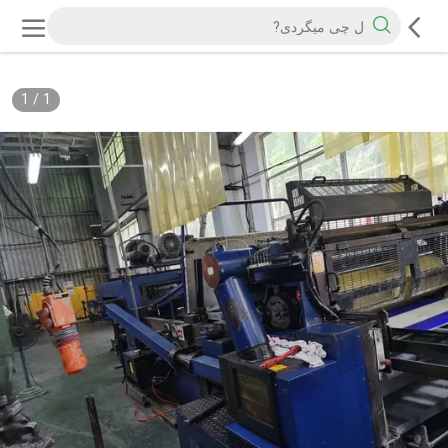
1
/
1