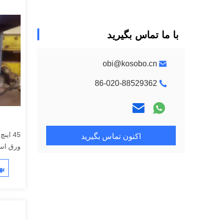
با ما تماس بگیرید
obi@kosobo.cn
86-020-88529362
اکنون تماس بگیرید
ورق اس
به