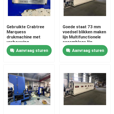
Over ons
Gebruikte Crabtree
Goede staat 73 mm
Fabrieksreis
Marquess
voedsel blikken maken
drukmachine met
lijn Multifunctionele
verbouwing
assemblage lijn
Kwaliteitscontrole
Aanvraag sturen
Aanvraag sturen
Verzoek om een Citaat
automatisch tinblik die machine maken
De drank kan Makend machinaal bewerken
Het aërosol kan Makend machinaal bewerken