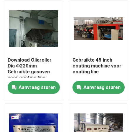
Download Olieroller
Gebruikte 45 inch
Dia Φ220mm
coating machine voor
Gebruikte gasoven
coating line
voor coating line
Aanvraag sturen
Aanvraag sturen
Huis
Producten
Video's