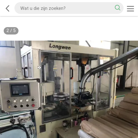
2
/
5