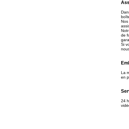
Ass
Dans
boît
Nos 
assi
Notr
de f
gara
Si v
nous
Emb
La m
en p
Ser
24 h
vidé