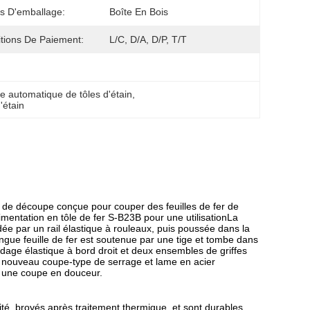
ls D'emballage:
Boîte En Bois
tions De Paiement:
L/C, D/A, D/P, T/T
 automatique de tôles d'étain
, 
'étain
de découpe conçue pour couper des feuilles de fer de
imentation en tôle de fer S-B23B pour une utilisationLa
idée par un rail élastique à rouleaux, puis poussée dans la
gue feuille de fer est soutenue par une tige et tombe dans
idage élastique à bord droit et deux ensembles de griffes
n nouveau coupe-type de serrage et lame en acier
t une coupe en douceur.
ité, broyés après traitement thermique, et sont durables.