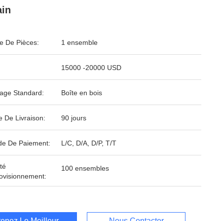
ain
 De Pièces:
1 ensemble
15000 -20000 USD
age Standard:
Boîte en bois
e De Livraison:
90 jours
e De Paiement:
L/C, D/A, D/P, T/T
té
100 ensembles
ovisionnement:
enez Le Meilleur Prix
Nous Contacter