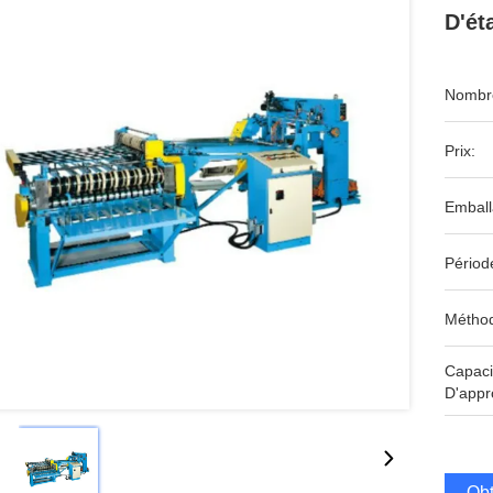
D'ét
Nombre
Prix:
Emball
Périod
Méthod
Capaci
D'appr
Obt