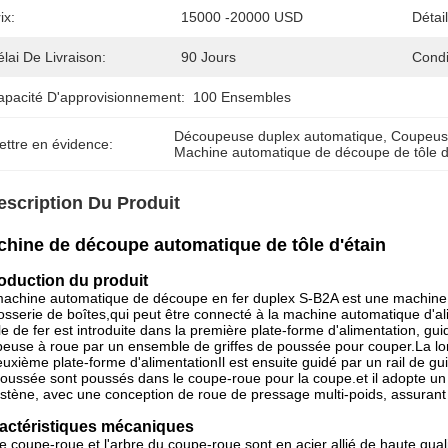
ix:
15000 -20000 USD
Détai
lai De Livraison:
90 Jours
Condi
apacité D'approvisionnement:
100 Ensembles
Découpeuse duplex automatique
, 
Coupeuse
ettre en évidence:
Machine automatique de découpe de tôle d
escription Du Produit
hine de découpe automatique de tôle d'étain
roduction du produit
achine automatique de découpe en fer duplex S-B2A est une machine 
osserie de boîtes,qui peut être connecté à la machine automatique d'al
lle de fer est introduite dans la première plate-forme d'alimentation, gu
euse à roue par un ensemble de griffes de poussée pour couper.La lon
euxième plate-forme d'alimentationIl est ensuite guidé par un rail de gu
oussée sont poussés dans le coupe-roue pour la coupe.et il adopte u
stène, avec une conception de roue de pressage multi-poids, assuran
actéristiques mécaniques
e coupe-roue et l'arbre du coupe-roue sont en acier allié de haute qual