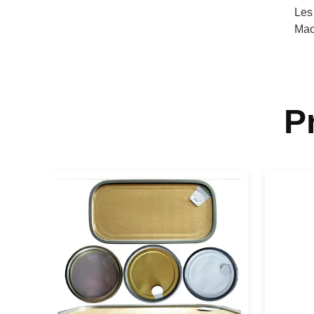
Les
Mac
P