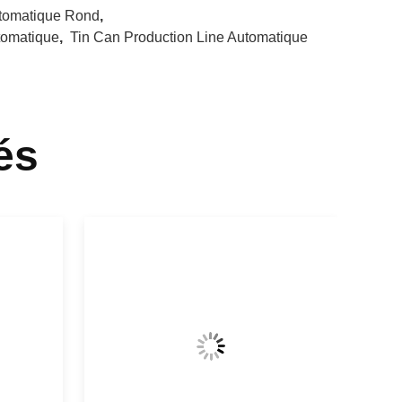
utomatique Rond
,
tomatique
,
Tin Can Production Line Automatique
és