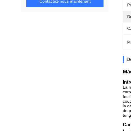
Contactez-nous maintenant
Pr
Dé
C
M
D
Mac
Int
La m
carr
feui
coup
la d
de p
tung
Car
L