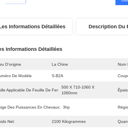
Les Informations Détaillées
Description Du 
es Informations Détaillées
eu D'origine
La Chine
Nom 
uméro De Modèle
S-B2A
Coupu
500 X 710-1060 X 
ille Applicable De Feuille De Fer:
Épais
1060mm
xige Des Puissances En Chevaux:
3hp
Région
ids Net:
2100 Kilogrammes
Quan