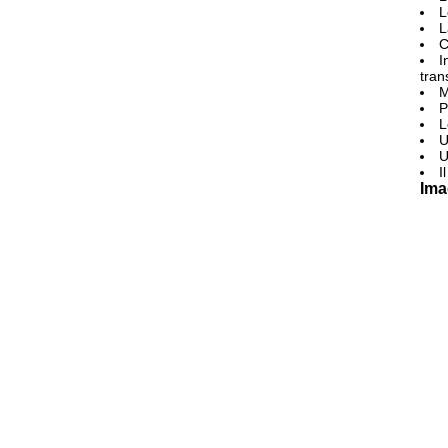
L
L
C
I
tran
M
P
L
U
U
I
Ima