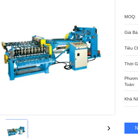
MOQ:
Giá Bá
Tiêu C
Thời G
Phươn
Toán:
Khả N
N