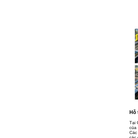
Hỗ 
Tại 
của 
Các 
các 