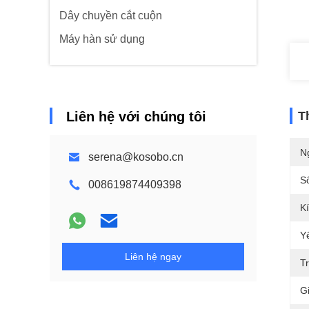
Dây chuyền cắt cuộn
Máy hàn sử dụng
Liên hệ với chúng tôi
T
N
serena@kosobo.cn
S
008619874409398
K
Y
Liên hệ ngay
T
G