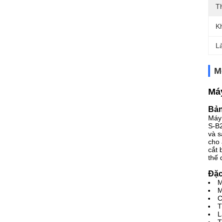
T
K
L
M
Máy
Bản
Máy 
S-B2
và s
cho 
cắt 
thế 
Đặc
M
M
C
T
L