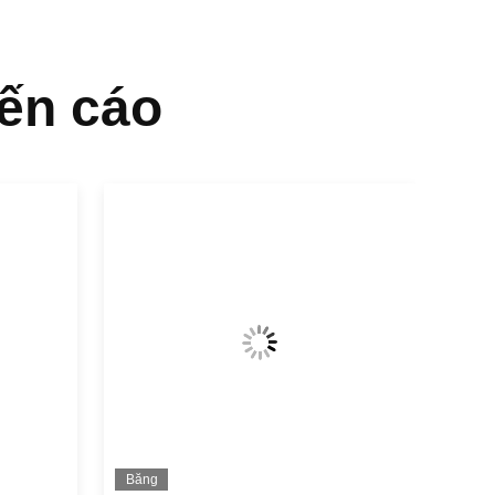
ến cáo
Băng