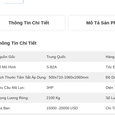
Thông Tin Chi Tiết
Mô Tả Sản 
hông Tin Chi Tiết
guồn Gốc
Trung Quốc
Hàng
ố Mô Hình
S-B2A
Tốc Đ
ích Thước Tấm Sắt Áp Dụng:
500x710-1060x1060mm
Độ Dà
êu Cầu Mã Lực:
3HP
Diện 
rọng Lượng Ròng:
2100 Kg
Số Lư
iá Bán:
15000 -20000 USD
Chi T