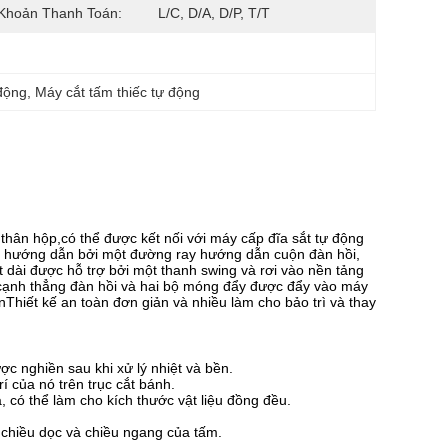
Khoản Thanh Toán:
L/C, D/A, D/P, T/T
 động
, 
Máy cắt tấm thiếc tự động
 thân hộp,có thể được kết nối với máy cấp đĩa sắt tự động
c hướng dẫn bởi một đường ray hướng dẫn cuộn đàn hồi,
dài được hỗ trợ bởi một thanh swing và rơi vào nền tảng
cạnh thẳng đàn hồi và hai bộ móng đẩy được đẩy vào máy
nThiết kế an toàn đơn giản và nhiều làm cho bảo trì và thay
c nghiền sau khi xử lý nhiệt và bền.
rí của nó trên trục cắt bánh.
có thể làm cho kích thước vật liệu đồng đều.
 chiều dọc và chiều ngang của tấm.