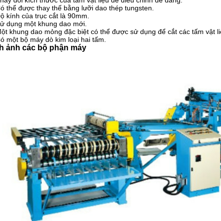
hay đổi kích thước của tấm vật liệu để điều chỉnh dễ dàng.
ó thể được thay thế bằng lưỡi dao thép tungsten.
ộ kính của trục cắt là 90mm.
ử dụng một khung dao mới.
ột khung dao mỏng đặc biệt có thể được sử dụng để cắt các tấm vật l
ó một bộ máy dò kim loại hai tấm.
h ảnh các bộ phận máy