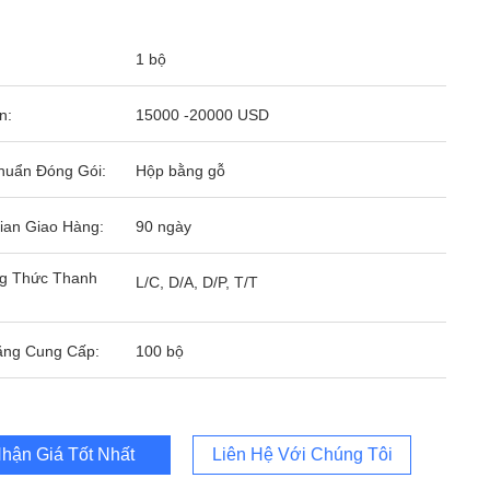
1 bộ
n:
15000 -20000 USD
huẩn Đóng Gói:
Hộp bằng gỗ
ian Giao Hàng:
90 ngày
g Thức Thanh
L/C, D/A, D/P, T/T
ăng Cung Cấp:
100 bộ
hận Giá Tốt Nhất
Liên Hệ Với Chúng Tôi