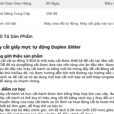
hời Gian Giao Hàng:
90 Ngày
Điều 
hả Năng Cung Cấp:
100 Bộ
àm nổi bật:
Máy chia đôi tự động
, 
Máy cắt giấy ván tự
ô Tả Sản Phẩm
 cắt giấy mực tự động Duplex Slitter
g giới thiệu sản phẩm
cắt sắt tự động S-B2A là một máy cắt được thiết kế để cắt các tấm sắt
3B để sử dụngBảng sắt được đưa vào nền tảng cho ăn đầu tiên, đượ
au đó đẩy vào máy cắt bánh xe bằng một bộ móng đẩy để cắt.Bảng sắt 
ăn thứ haiSau đó, nó được hướng dẫn bởi một đường ray hướng dẫn 
bánh xe để cắt.và nó áp dụng một loại cắt mới kẹp và lưỡi thép tungste
dễ dàng và nhanh chóng.
 điểm cơ học
áy cắt bánh và trục cắt bánh được làm bằng thép hợp kim cao cấp, đượ
áy cắt bánh có thể duy trì hiệu ứng cắt tốt bằng cách tùy ý thay đổi vị t
huyển động của máy cắt bánh xe ổn định và hoạt động cắt là mượt mà, 
hiết kế đơn giản, dễ thay thế và bảo trì.
ắp đặt một bộ điều chỉnh góc, với độ lệch 0,06 mm (mỗi 100 mm) giữa