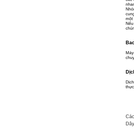
nhan
Nhóm
cung
một 
Nếu 
chún
Bao
Máy 
chuy
Dịc
Dịch
thực
Các
Dây