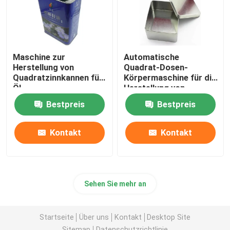
automatische digitale Druck- Maschine
Maschine zur
Automatische
Blatt-Beschichtungs-Maschine
Herstellung von
Quadrat-Dosen-
Quadratzinnkannen für
Körpermaschine für die
Öl
Herstellung von
Spulen-Trennlinie
Lebensmitteln
Bestpreis
Bestpreis
Schweißgerät-Ersatzteile
Kontakt
Kontakt
Gebrauchte Schweißmaschine
Sehen Sie mehr an
Startseite
Über uns
Kontakt
Desktop Site
Sitemap
Datenschutzrichtlinie