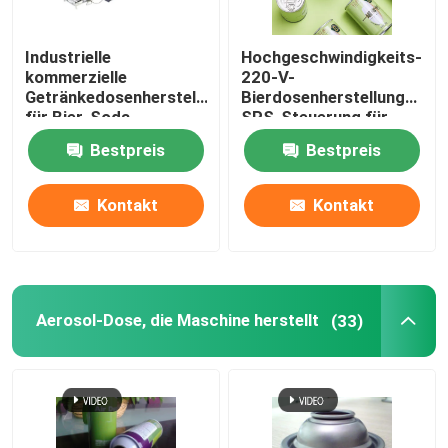
Industrielle
Hochgeschwindigkeits-
kommerzielle
220-V-
Getränkedosenherstellungsmaschine
Bierdosenherstellungsmas
für Bier-Soda,
SPS-Steuerung für
multifunktional
alkoholfreie
Bestpreis
Bestpreis
Getränkedosen
Kontakt
Kontakt
Haus
Aerosol-Dose, die Maschine herstellt
(33)
Produkte
Videos