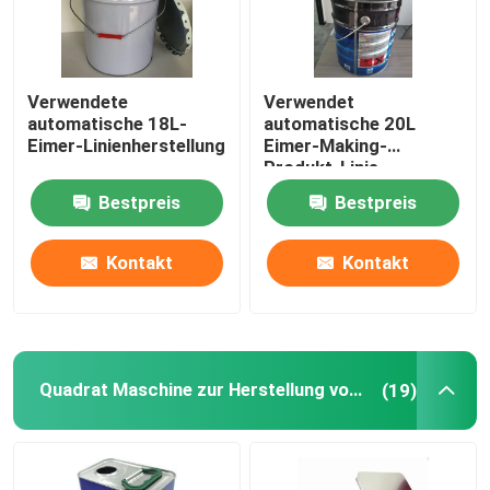
Benutzte Dose, die Maschinerie herstellt
Verwendete
Verwendet
automatische 18L-
automatische 20L
Quadrat Maschine zur Herstellung von Blechdosen
Eimer-Linienherstellung
Eimer-Making-
Produkt-Linie
Maschine zur Herstellung von Blechdosen
Bestpreis
Bestpreis
Kontakt
Kontakt
Einfache Maschinerie des offenen Endes
Torsion weg von der Kappen-Maschine
Quadrat Maschine zur Herstellung von Blechdosen
(19)
Gebrauchte Druckmaschine
Zinnblechdruckmaschine