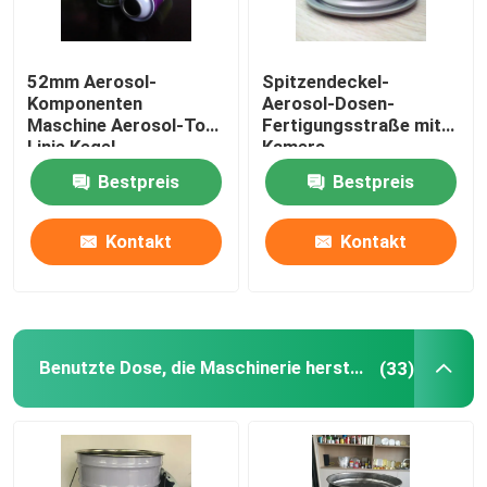
Über uns
52mm Aerosol-
Spitzendeckel-
Komponenten
Aerosol-Dosen-
Maschine Aerosol-Top-
Fertigungsstraße mit
Fabrik-Ausflug
Linie Kegel-
Kamera-
Produktionslinie
Kontrollsystem
Bestpreis
Bestpreis
Qualitätskontrolle
Kontakt
Kontakt
Fordern Sie ein Zitat
automatische Blechdose, die Maschine herstellt
Benutzte Dose, die Maschinerie herstellt
(33)
Getränk kann, Maschine herstellend
Aerosol-Dose, die Maschine herstellt