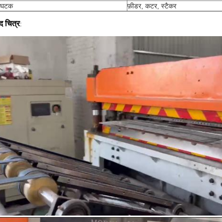
य घटक
फ़ीडर, कटर, स्टैकर
ाद चित्र
: