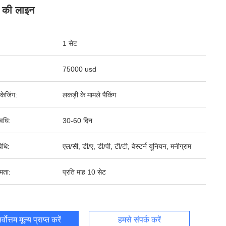
 की लाइन
1 सेट
75000 usd
पैकेजिंग:
लकड़ी के मामले पैकिंग
वधि:
30-60 दिन
िधि:
एल/सी, डी/ए, डी/पी, टी/टी, वेस्टर्न यूनियन, मनीग्राम
षमता:
प्रति माह 10 सेट
र्वोत्तम मूल्य प्राप्त करें
हमसे संपर्क करें