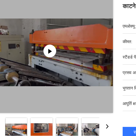
काटने
एमओक्यू:
कीमत:
स्टैंडर्ड 
प्रसव अ
भुगतान व
आपूर्ति क्
स