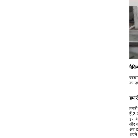
पैकि
स्वचा
का उ
हमारी
हमारी
हैं,2
इस बी
और क
अब हम
अपने 