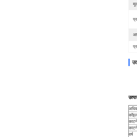
मूल
प्
आप
प्
उत
उत्प
अधिक
कॉइल
काटन
काटन
वर्ष