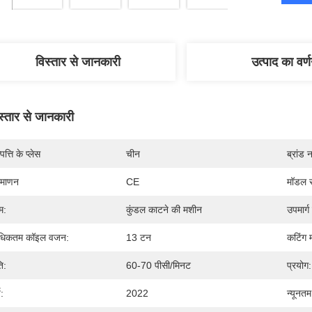
विस्तार से जानकारी
उत्पाद का वर्
स्तार से जानकारी
पत्ति के प्लेस
चीन
ब्रांड 
रमाणन
CE
मॉडल स
म:
कुंडल काटने की मशीन
उपमार्ग
धिकतम कॉइल वजन:
13 टन
कटिंग 
ि:
60-70 पीसी/मिनट
प्रयोग:
ष:
2022
न्यूनतम