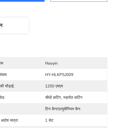
णन
नाम
Haoyin
ंख्या
HY-HLKPSJ009
 की चौड़ाई:
1200 एमएम
मोड:
सीधी कटिंग, स्क्रॉल कटिंग
टिन कैन/एल्यूमीनियम कैन
 आदेश मात्रा:
1 सेट