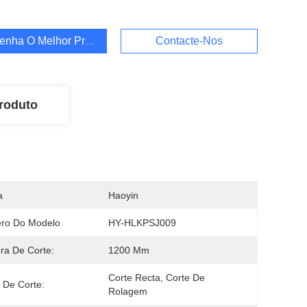
enha O Melhor Preço
Contacte-Nos
roduto
a
Haoyin
ro Do Modelo
HY-HLKPSJ009
ra De Corte:
1200 Mm
Corte Recta, Corte De 
 De Corte:
Rolagem