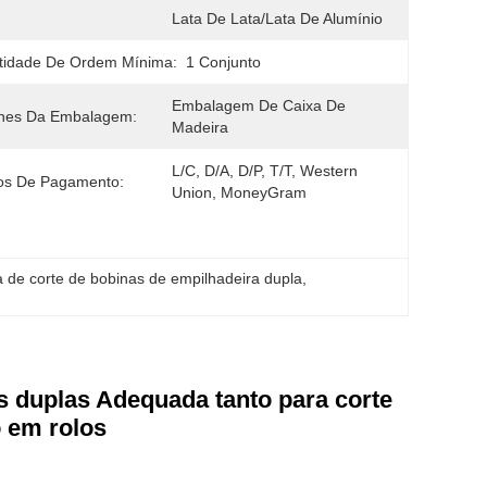
Lata De Lata/lata De Alumínio
tidade De Ordem Mínima:
1 Conjunto
Embalagem De Caixa De 
lhes Da Embalagem:
Madeira
L/C, D/A, D/P, T/T, Western 
os De Pagamento:
Union, MoneyGram
a de corte de bobinas de empilhadeira dupla
, 
s duplas Adequada tanto para corte
 em rolos