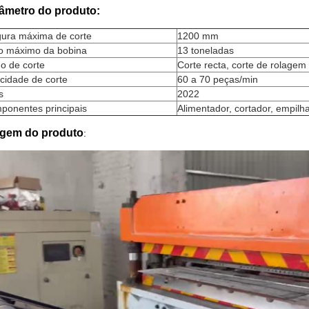
âmetro do produto
:
gura máxima de corte
1200 mm
o máximo da bobina
13 toneladas
o de corte
Corte recta, corte de rolagem
cidade de corte
60 a 70 peças/min
s
2022
ponentes principais
Alimentador, cortador, empilh
gem do produto
: