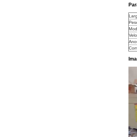
Par
Lar
Pes
Mod
Velo
Ano
Com
Ima