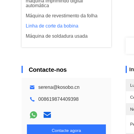
máquina imprimindo digital
automática
Máquina de revestimento da folha
Linha de corte da bobina
Máquina de soldadura usada
Contacte-nos
I
L
serena@kosobo.cn
Ce
008619874409398
N
P
Contacte agora