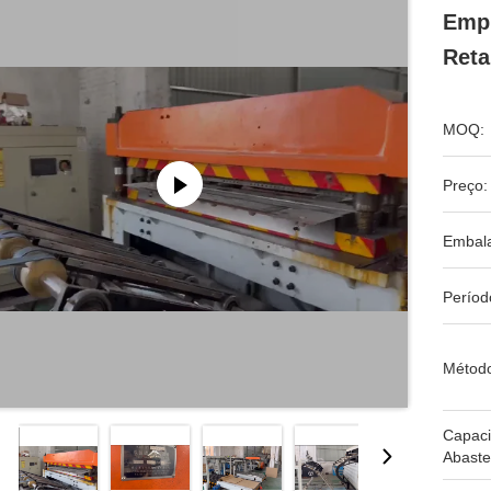
Empi
Reta
MOQ:
Preço:
Embal
Períod
Métod
Capac
Abaste