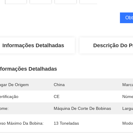
Obt
Informações Detalhadas
Descrição Do P
nformações Detalhadas
ugar De Origem
China
Marc
rtificação
CE
Núme
ome:
Máquina De Corte De Bobinas
Largu
eso Máximo Da Bobina:
13 Toneladas
Modo