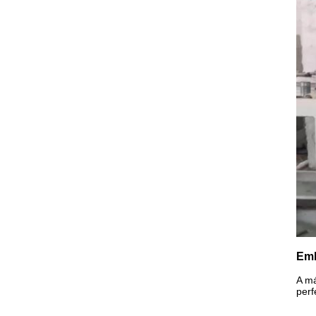
Emb
A má
perf