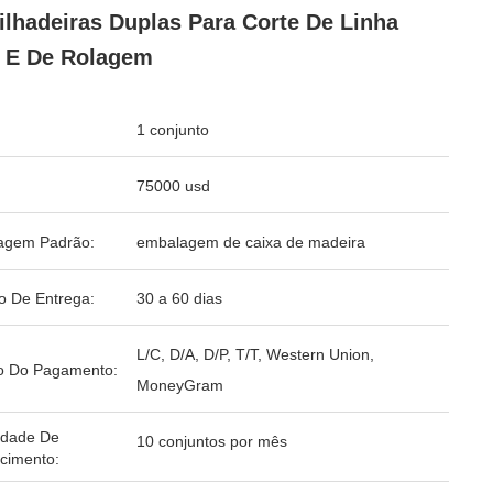
lhadeiras Duplas Para Corte De Linha
 E De Rolagem
1 conjunto
75000 usd
agem Padrão:
embalagem de caixa de madeira
o De Entrega:
30 a 60 dias
L/C, D/A, D/P, T/T, Western Union,
o Do Pagamento:
MoneyGram
idade De
10 conjuntos por mês
cimento: