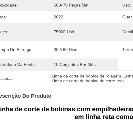
elocidade:
60 A 70 Peças/min
Uso:
nos:
2022
Quan
reço:
75000 Usd
Deta
empo De Entrega:
30 A 60 Dias
Term
abilidade Da Fonte:
10 Conjuntos Por Mês
Linha de corte de bobina de rolagem
, 
Linh
estacar:
Linha de corte de bobina de corte reta
escrição Do Produto
inha de corte de bobinas com empilhadeira
em linha reta como