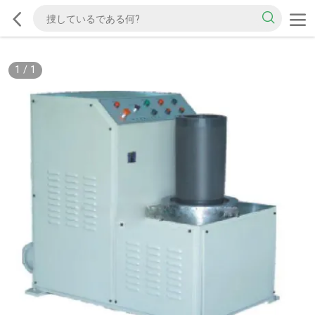
1
/
1