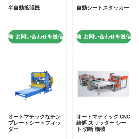
半自動拡張機
自動シートスタッカー
私たちに関しては
お問い合わせを送信
お問い合わせを送信
工場旅行
品質管理
引用を要求しなさい
機械を作る自動缶
プルトップ機械を作る
オートマチックなチン
オートマティック CNC
プレートシートフィッ
給餌 スリッター シー
ダー
ト 切断 機械
機械を作るエーロゾルの缶