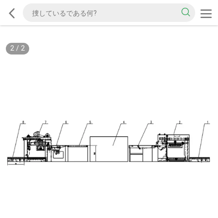
2
/
2