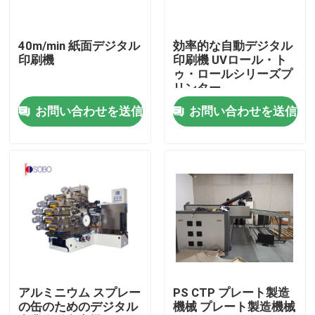
私たちに関しては
40m/min 紙面デジタル
効率的な自動デジタル
印刷機
印刷機 UVロール・ト
ゥ・ロールシリーズプ
工場旅行
リンター
お問い合わせを送信
お問い合わせを送信
品質管理
引用を要求しなさい
機械を作る自動缶
プルトップ機械を作る
アルミニウム スプレー
PS CTP プレート製造
の缶のためのデジタル
機械 プレート製造機械
機械を作るエーロゾルの缶