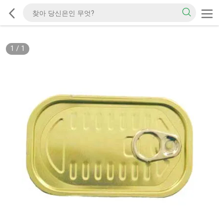
1
/
1