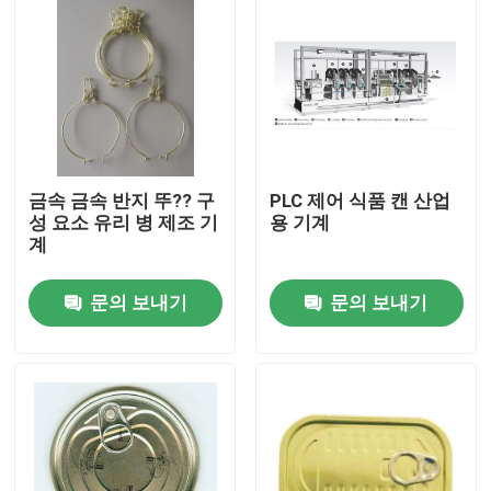
금속 금속 반지 뚜?? 구
PLC 제어 식품 캔 산업
성 요소 유리 병 제조 기
용 기계
계
문의 보내기
문의 보내기
집
제품
화면