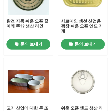
회사 소개
완전 자동 쉬운 오픈 끝
사르데인 생선 산업용
아래 뚜?? 생산 라인
광장 쉬운 오픈 엔드 기
공장 여행
계
문의 보내기
문의 보내기
품질 관리
인용문을 요구하세요
자동 주석은 성형기 할 수있
주류및음료는 성형기 할 수있
고기 산업에 대한 두 조
쉬운 오픈 엔드 생산 라
분무기는 성형기 할 수있