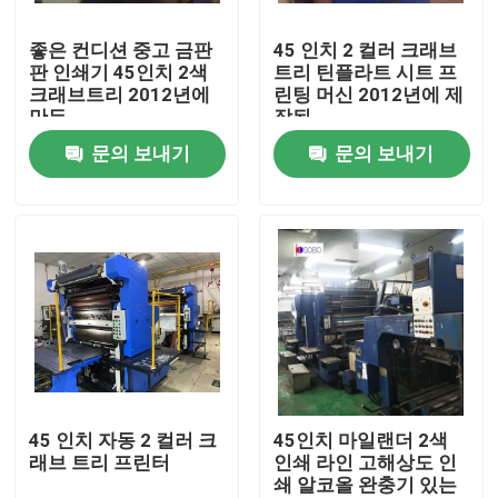
좋은 컨디션 중고 금판
45 인치 2 컬러 크래브
회사 소개
판 인쇄기 45인치 2색
트리 틴플라트 시트 프
크래브트리 2012년에
린팅 머신 2012년에 제
만든
작된
공장 여행
문의 보내기
문의 보내기
품질 관리
인용문을 요구하세요
자동 주석은 성형기 할 수있
주류및음료는 성형기 할 수있
45 인치 자동 2 컬러 크
45인치 마일랜더 2색
래브 트리 프린터
인쇄 라인 고해상도 인
쇄 알코올 완충기 있는
분무기는 성형기 할 수있