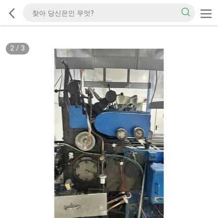
2
/
3