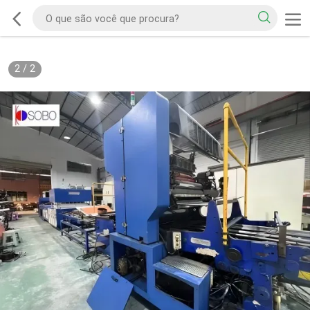
2
/
2