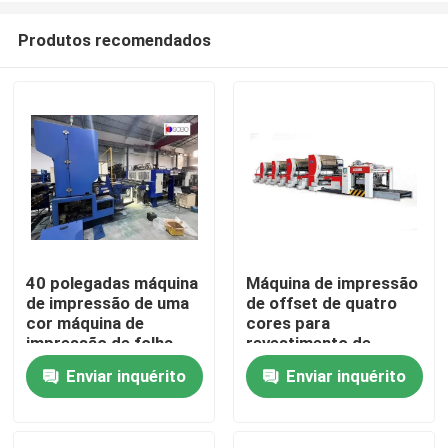
Produtos recomendados
40 polegadas máquina
Máquina de impressão
de impressão de uma
de offset de quatro
Casa
cor máquina de
cores para
impressão de folha
revestimento de
Linha de impressão de
chapas de estanho
Enviar inquérito
Enviar inquérito
Produtos
chapa de estanho
Vídeos