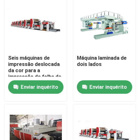
Sobre nós
Excursão da fábrica
Controle da qualidade
Seis máquinas de
Máquina laminada de
impressão deslocada
dois lados
da cor para a
impressão da folha de
Peça umas citações
metal do folha de
Enviar inquérito
Enviar inquérito
Flandres
lata de lata automática que faz a máquina
A bebida pode fazendo a máquina
Lata do aerossol que faz a máquina