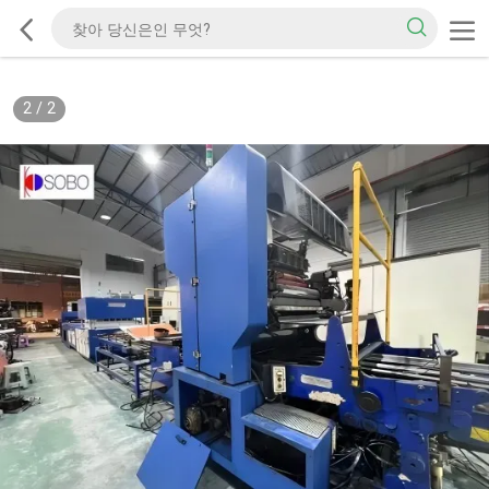
2
/
2