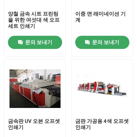
양철 금속 시트 프린팅
이중 면 래미네이션 기
회사 소개
을 위한 여섯대 색 오프
계
세트 인쇄기
공장 여행
문의 보내기
문의 보내기
품질 관리
인용문을 요구하세요
자동 주석은 성형기 할 수있
주류및음료는 성형기 할 수있
금속판 UV 오븐 오프셋
금판 가공용 4색 오프셋
인쇄기
인쇄기
분무기는 성형기 할 수있