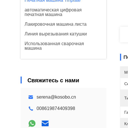
Печатная машина Tinplate
автоматическая цифровая
печатная машина
Лакировочная машина листа
Линия вырезывания катушки
Использованная сварочная
машина
П
М
Свяжитесь с нами
С
serena@kosobo.cn
Т
008619874409398
Г
К