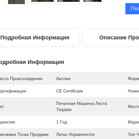
По
Подробная Информация
Описание Про
одробная Информация
есто Происхождения
Англия
Фирм
ертификация
CE Certificate
Номе
Печатная Машина Листа 
ип:
Мест
Tinplate
арантия:
1 Год
Марк
лючевая Точка Продажи:
Легко Управляется
Тип 