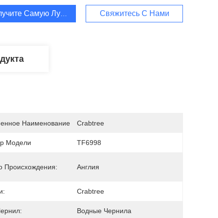
лучите Самую Лучшую Цену
Свяжитесь С Нами
дукта
енное Наименование
Crabtree
р Модели
TF6998
о Происхождения:
Англия
и:
Crabtree
Чернил:
Водные Чернила