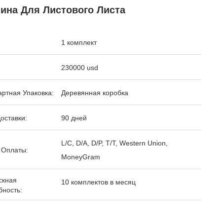
ина Для Листового Листа
1 комплект
230000 usd
ртная Упаковка:
Деревянная коробка
оставки:
90 дней
L/C, D/A, D/P, T/T, Western Union,
 Оплаты:
MoneyGram
скная
10 комплектов в месяц
бность: