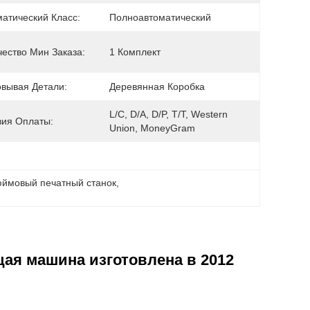
матический Класс:
Полноавтоматический
чество Мин Заказа:
1 Комплект
овывая Детали:
Деревянная Коробка
L/C, D/A, D/P, T/T, Western 
вия Оплаты:
Union, MoneyGram
юймовый печатный станок
, 
ая машина изготовлена в 2012