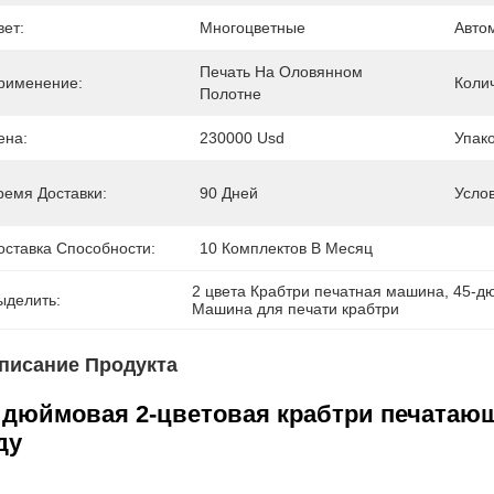
вет:
Многоцветные
Авто
Печать На Оловянном 
рименение:
Коли
Полотне
ена:
230000 Usd
Упак
ремя Доставки:
90 Дней
Усло
оставка Способности:
10 Комплектов В Месяц
2 цвета Крабтри печатная машина
, 
45-д
ыделить:
Машина для печати крабтри
писание Продукта
 дюймовая 2-цветовая крабтри печатающ
ду