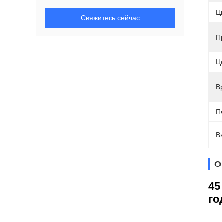
Ц
Свяжитесь сейчас
П
Ц
В
П
В
О
45
го