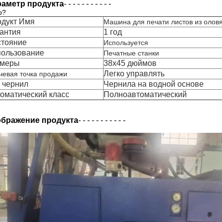
аметр продукта
- - - - - - - - - - -
о?
дукт
Имя
Машина для печати листов из олов
антия
1 год
тояние
Используется
ользование
Печатные станки
змеры
38х45 дюймов
Легко управлять
чевая точка продажи
 чернил
Чернила на водной основе
оматический класс
Полноавтоматический
бражение продукта
- - - - - - - - - - -