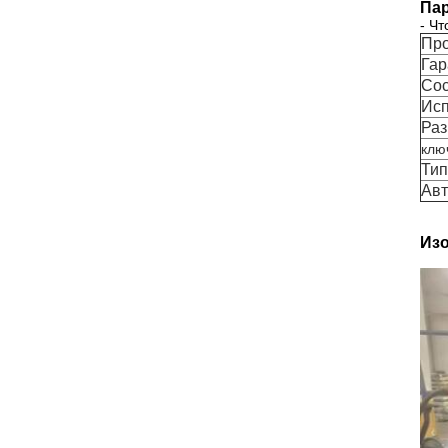
Пар
- Чт
Про
Гар
Сос
Исп
Ра
клю
Тип
Авт
Изо