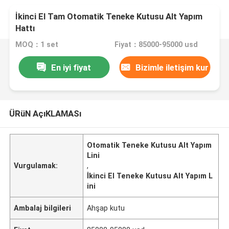
İkinci El Tam Otomatik Teneke Kutusu Alt Yapım
Hattı
MOQ：1 set
Fiyat：85000-95000 usd
En iyi fiyat
Bizimle iletişim kur
ÜRüN AçıKLAMASı
Otomatik Teneke Kutusu Alt Yapım
Lini
Vurgulamak:
,
İkinci El Teneke Kutusu Alt Yapım L
ini
Ambalaj bilgileri
Ahşap kutu