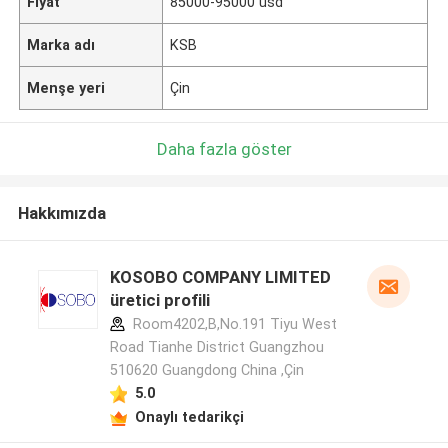
Fiyat
85000-95000 usd
Marka adı
KSB
Menşe yeri
Çin
Daha fazla göster
Hakkımızda
KOSOBO COMPANY LIMITED
üretici profili
Room4202,B,No.191 Tiyu West
Road Tianhe District Guangzhou
510620 Guangdong China ,Çin
5.0
Onaylı tedarikçi