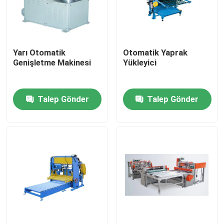
Hakkımızda
Yarı Otomatik
Otomatik Yaprak
Fabrika turu
Genişletme Makinesi
Yükleyici
Kalite kontrol
Talep Gönder
Talep Gönder
Bir teklif isteği
Otomatik Teneke Kutu Yapma Makinesi
İçecek Can Yapma Makinesi
Aerosol Makinası Yapabilir