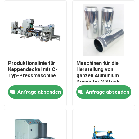
Produktionslinie für
Maschinen für die
Kappendeckel mit C-
Herstellung von
Typ-Pressmaschine
ganzen Aluminium
Dosen für 2 Stück
Dosen für Getränke
Anfrage absenden
Anfrage absenden
Dosen Bier Dosen Cola
Haus
Dosen
Produkte
Videos