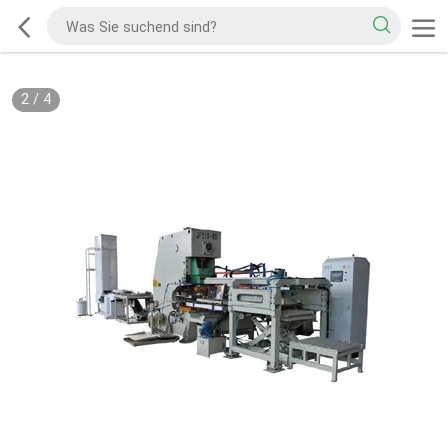
2
/
4