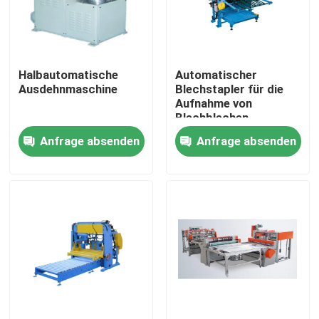
Über uns
Halbautomatische
Automatischer
Fabrik-Ausflug
Ausdehnmaschine
Blechstapler für die
Aufnahme von
Blechblechen
Qualitätskontrolle
Anfrage absenden
Anfrage absenden
Fordern Sie ein Zitat
automatische Blechdose, die Maschine herstellt
Getränk kann, Maschine herstellend
Aerosol-Dose, die Maschine herstellt