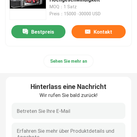
MOQ：1 Satz
Preis：15000 -30000 USD
Benutzte Dose, die Maschinerie herstellt
Bestpreis
Kontakt
Quadrat Maschine zur Herstellung von Blechdosen
Maschine zur Herstellung von Blechdosen
Sehen Sie mehr an
Einfache Maschinerie des offenen Endes
Hinterlass eine Nachricht
Torsion weg von der Kappen-Maschine
Wir rufen Sie bald zurück!
Gebrauchte Druckmaschine
Zinnblechdruckmaschine