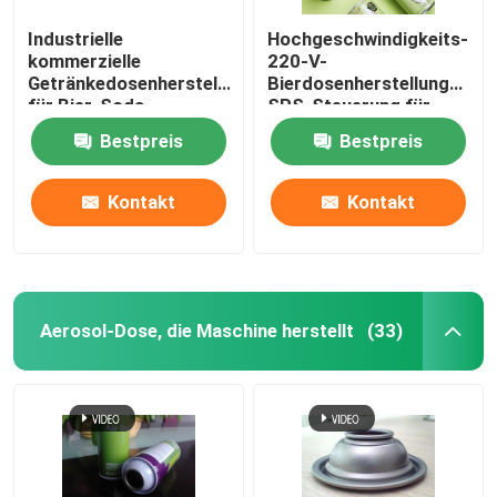
Industrielle
Hochgeschwindigkeits-
kommerzielle
220-V-
Getränkedosenherstellungsmaschine
Bierdosenherstellungsmas
für Bier-Soda,
SPS-Steuerung für
multifunktional
alkoholfreie
Bestpreis
Bestpreis
Getränkedosen
Kontakt
Kontakt
Aerosol-Dose, die Maschine herstellt
(33)