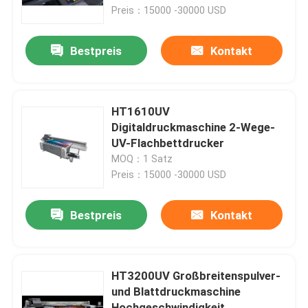
Preis：15000 -30000 USD
Über uns
Bestpreis
Kontakt
Fabrik-Ausflug
HT1610UV
Qualitätskontrolle
Digitaldruckmaschine 2-Wege-
UV-Flachbettdrucker
MOQ：1 Satz
Fordern Sie ein Zitat
Preis：15000 -30000 USD
automatische Blechdose, die Maschine herstellt
Bestpreis
Kontakt
Getränk kann, Maschine herstellend
HT3200UV Großbreitenspulver-
und Blattdruckmaschine
Aerosol-Dose, die Maschine herstellt
Hochgeschwindigkeit