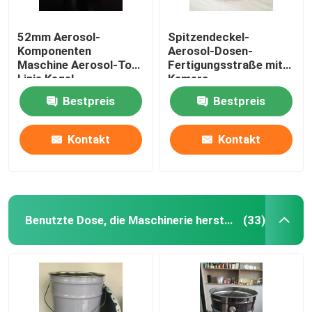
52mm Aerosol-
Spitzendeckel-
Komponenten
Aerosol-Dosen-
Maschine Aerosol-Top-
Fertigungsstraße mit
Linie Kegel-
Kamera-
Produktionslinie
Kontrollsystem
Bestpreis
Bestpreis
Kontakt
Kontakt
Benutzte Dose, die Maschinerie herstellt
(33)