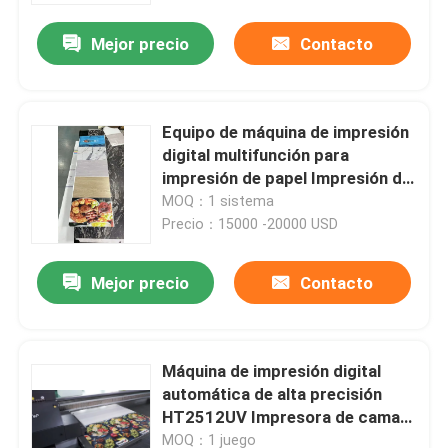
Mejor precio
Contacto
Equipo de máquina de impresión
digital multifunción para
impresión de papel Impresión de
placa de estaño
MOQ：1 sistema
Precio：15000 -20000 USD
Mejor precio
Contacto
Hogar
Máquina de impresión digital
Productos
automática de alta precisión
HT2512UV Impresora de cama
plana UV
Vídeos
MOQ：1 juego