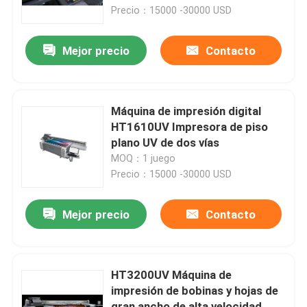
Precio：15000 -30000 USD
Sobre nosotros
Mejor precio
Contacto
Viaje de la fábrica
Máquina de impresión digital
Control de calidad
HT1610UV Impresora de piso
plano UV de dos vías
MOQ：1 juego
Pida una cita
Precio：15000 -30000 USD
lata automática que hace la máquina
Mejor precio
Contacto
La bebida puede haciendo la máquina
HT3200UV Máquina de
impresión de bobinas y hojas de
Poder del aerosol que hace la máquina
gran ancho de alta velocidad