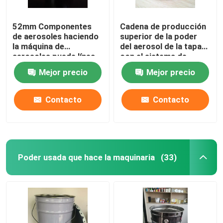
52mm Componentes
Cadena de producción
de aerosoles haciendo
superior de la poder
la máquina de
del aerosol de la tapa
aerosoles puede línea
con el sistema de
superior línea de cone
inspección de la
Mejor precio
Mejor precio
línea de producción
cámara
Contacto
Contacto
Poder usada que hace la maquinaria
(33)