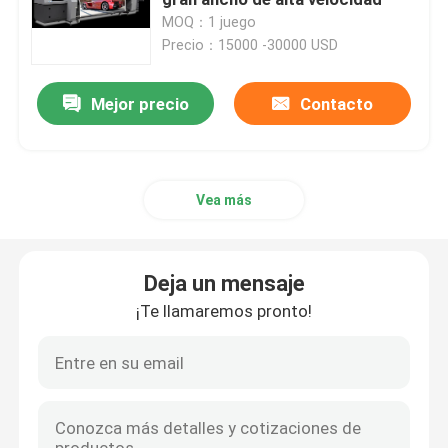
MOQ：1 juego
Precio：15000 -30000 USD
Poder usada que hace la maquinaria
Mejor precio
Contacto
Cuadrado Tin Can Making Machine
Máquina para fabricar cajas de hojalata
Vea más
Maquinaria fácil del extremo abierto
Deja un mensaje
Torsión de la máquina del casquillo
¡Te llamaremos pronto!
Máquina de impresión usada
Impresora de la hojalata