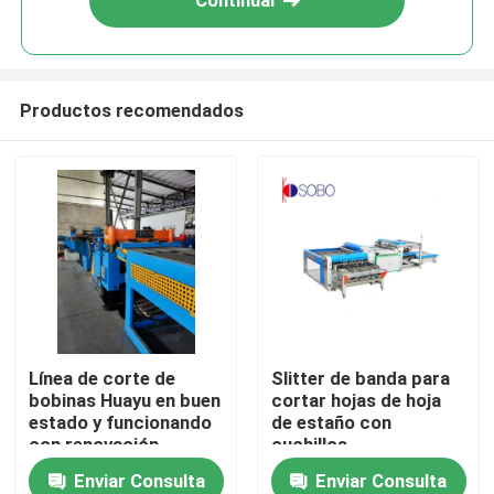
Continuar
Productos recomendados
Hogar
Línea de corte de
Slitter de banda para
bobinas Huayu en buen
cortar hojas de hoja
Productos
estado y funcionando
de estaño con
con renovación
cuchillos
personalizados
Enviar Consulta
Enviar Consulta
Vídeos