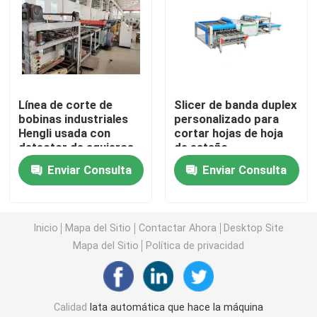
Poder usada que hace la maquinaria
Cuadrado Tin Can Making Machine
Línea de corte de
Slicer de banda duplex
bobinas industriales
personalizado para
Máquina para fabricar cajas de hojalata
Hengli usada con
cortar hojas de hoja
detector de agujeros
de estaño
de alfiler
Enviar Consulta
Enviar Consulta
Maquinaria fácil del extremo abierto
Torsión de la máquina del casquillo
Inicio
Mapa del Sitio
Contactar Ahora
Desktop Site
Mapa del Sitio
Política de privacidad
Máquina de impresión usada
Impresora de la hojalata
Calidad
lata automática que hace la máquina