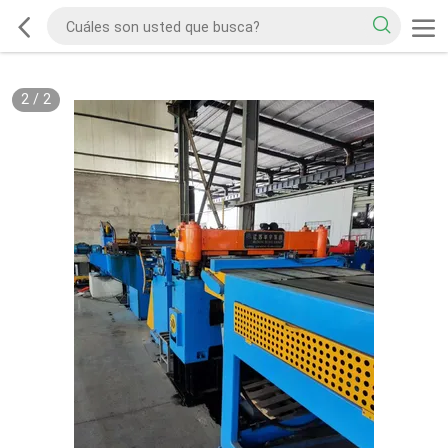
2
/
2