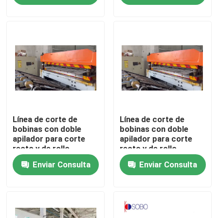
Sobre nosotros
Viaje de la fábrica
Control de calidad
Línea de corte de
Línea de corte de
Pida una cita
bobinas con doble
bobinas con doble
apilador para corte
apilador para corte
recto y de rollo
recto y de rollo
lata automática que hace la máquina
Enviar Consulta
Enviar Consulta
La bebida puede haciendo la máquina
Poder del aerosol que hace la máquina