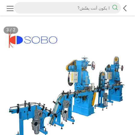
3
/
2