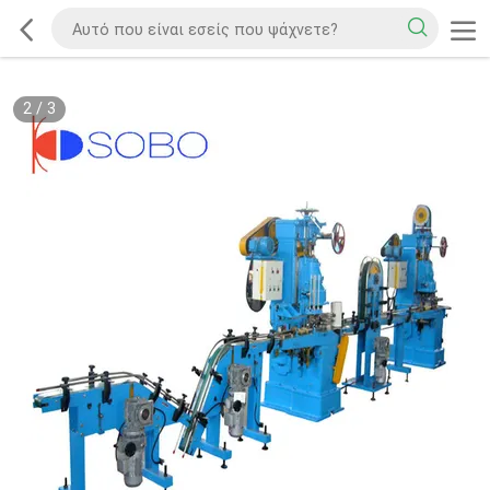
2
/
3