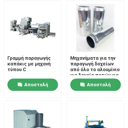
Γραμμή παραγωγής
Μηχανήματα για την
καπάκις με μηχανή
παραγωγή δοχείων
τύπου C
από όλο το αλουμίνιο
για δοχεία ποτών για
δοχεία μπύρας
Αποστολή
Αποστολή
δοχεία κόλας
Σπίτι
ερώτησης
ερώτησης
Προϊόντα
Βίντεο