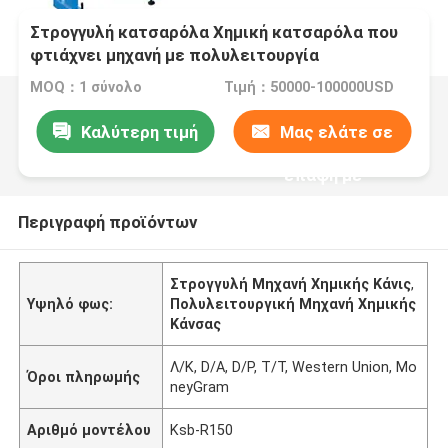
Στρογγυλή κατσαρόλα Χημική κατσαρόλα που
φτιάχνει μηχανή με πολυλειτουργία
MOQ：1 σύνολο
Τιμή：50000-100000USD
Καλύτερη τιμή
Μας ελάτε σε
επαφή με
Περιγραφή προϊόντων
Στρογγυλή Μηχανή Χημικής Κάνις
,
Υψηλό φως:
Πολυλειτουργική Μηχανή Χημικής
Κάνσας
Λ/Κ, D/A, D/P, T/T, Western Union, Mo
Όροι πληρωμής
neyGram
Αριθμό μοντέλου
Ksb-R150