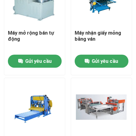
Về chúng tôi
Máy mở rộng bán tự
Máy nhận giấy mỏng
Tham quan nhà máy
động
bằng ván
Kiểm soát chất lượng
Gửi yêu cầu
Gửi yêu cầu
Yêu cầu báo giá
Máy làm hộp thiếc tự động
Máy làm lon nước giải khát
Máy làm lon aerosol