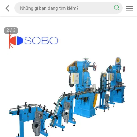
2
/
3