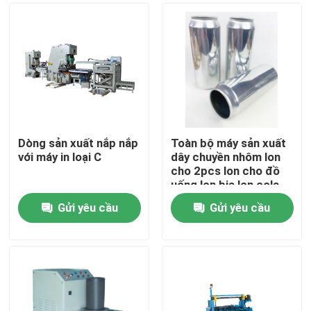
Dòng sản xuất nắp nắp
Toàn bộ máy sản xuất
với máy in loại C
dây chuyền nhôm lon
cho 2pcs lon cho đồ
uống lon bia lon cola
Gửi yêu cầu
Gửi yêu cầu
Trang chủ
Các sản phẩm
Video