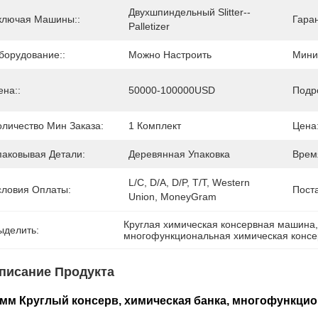
Двухшпиндельный Slitter--
ключая Машины::
Гаран
Palletizer
борудование::
Можно Настроить
Мини
ена::
50000-100000USD
Подр
оличество Мин Заказа:
1 Комплект
Цена
паковывая Детали:
Деревянная Упаковка
Врем
L/C, D/A, D/P, T/T, Western 
словия Оплаты:
Пост
Union, MoneyGram
Круглая химическая консервная машина
ыделить:
многофункциональная химическая конс
писание Продукта
мм Круглый консерв, химическая банка, многофункци