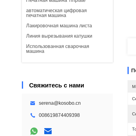
Печатная машина Tinplate
автоматическая цифровая
печатная машина
Лакировочная машина листа
Линия вырезывания катушки
Использованная сварочная
машина
П
Свяжитесь с нами
М
С
serena@kosobo.cn
С
008619874409398
Т