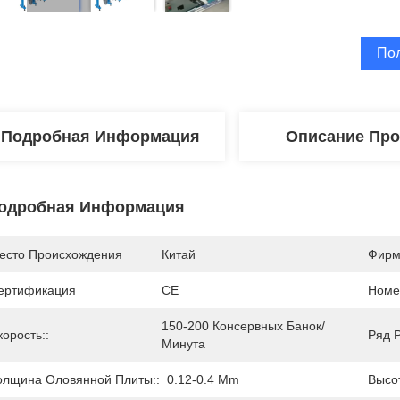
По
Подробная Информация
Описание Про
одробная Информация
есто Происхождения
Китай
Фирм
ертификация
CE
Номе
150-200 Консервных Банок/
корость::
Ряд 
Минута
олщина Оловянной Плиты::
0.12-0.4 Mm
Высо