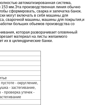
 полностью автоматизированная система,
м 153 мм.Эта производственная линия обычно
тобы сформировать, сварка и запечатка банок.
ски могут включать в себя машины для
са, сварочной машины, машины для покрытия,и
аботки больших объемов производства со
чивания, которая разворачивает оловянный
зрезает материал на листы желаемого
т их в цилиндрические банки.
итье
пустоте - округление,
ушка - застегивание,
- проверка утечек -
застегивание