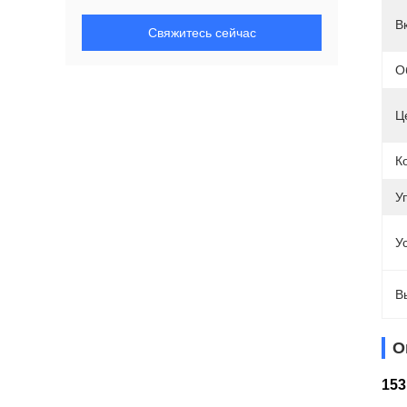
В
Свяжитесь сейчас
О
Ц
К
У
У
В
О
153