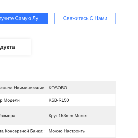
лучите Самую Лучшую Цену
Свяжитесь С Нами
дукта
енное Наименование
KOSOBO
р Модели
KSB-R150
Размера::
Круг 153mm Может
та Консервной Банки::
Можно Настроить