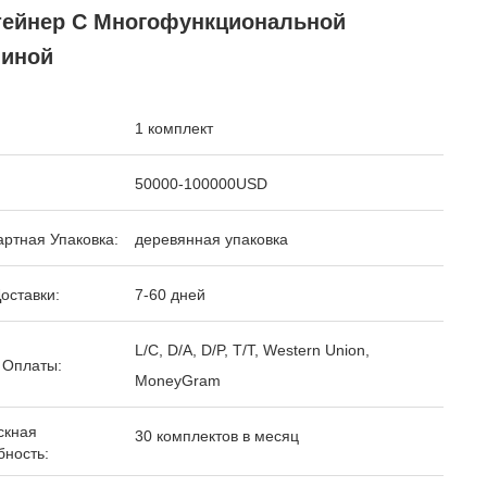
тейнер С Многофункциональной
иной
1 комплект
50000-100000USD
ртная Упаковка:
деревянная упаковка
оставки:
7-60 дней
L/C, D/A, D/P, T/T, Western Union,
 Оплаты:
MoneyGram
скная
30 комплектов в месяц
бность: