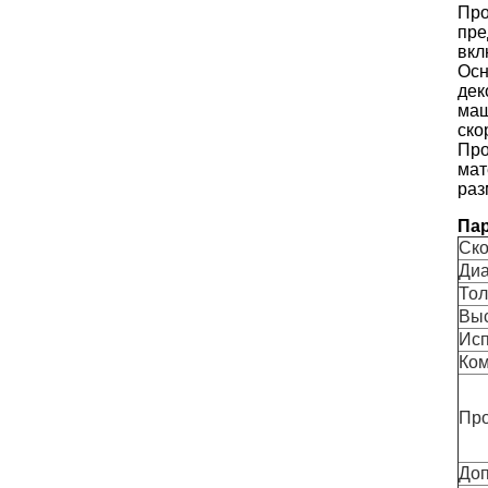
Про
пре
вкл
Осн
дек
маш
ско
Про
мат
раз
Пар
Ско
Диа
Тол
Выс
Исп
Ко
Про
Доп