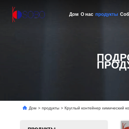
Дом
О нас
продукты
Соб
ПОДР
ПРОД
Дом
>
продукты
>
Круглый контейнер химический 
продукты