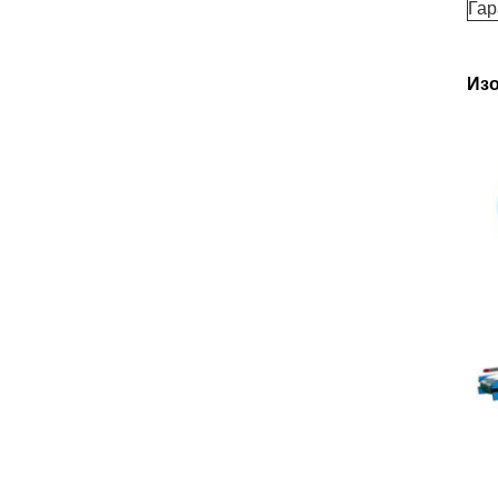
Гар
Изо