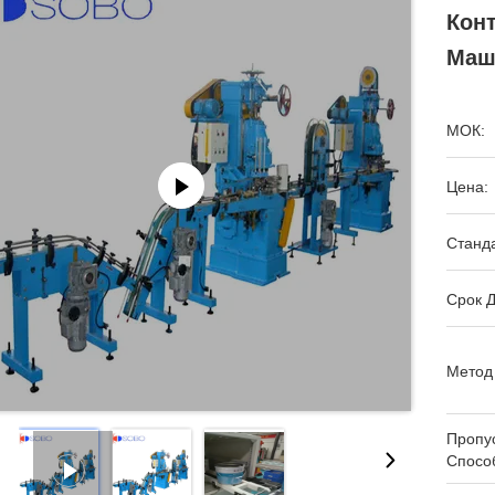
Кон
Маш
МОК:
Цена:
Станда
Срок Д
Метод
Пропу
Спосо