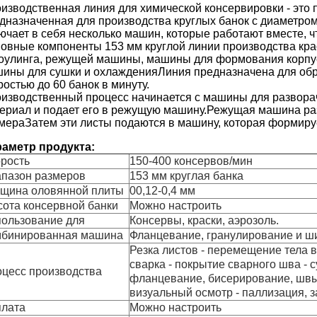
изводственная линия для химической консервировки - это
дназначенная для производства круглых банок с диаметро
ючает в себя несколько машин, которые работают вместе, ч
овные компоненты 153 мм круглой линии производства кра
оулинга, режущей машины, машины для формования корпу
ины для сушки и охлажденияЛиния предназначена для обр
ростью до 60 банок в минуту.
изводственный процесс начинается с машины для развора
ериал и подает его в режущую машину.Режущая машина ра
мераЗатем эти листы подаются в машину, которая формируе
аметр продукта:
рость
150-400 консервов/мин
пазон размеров
153 мм круглая банка
щина оловянной плиты
00,12-0,4 мм
ота консервной банки
Можно настроить
ользование для
Консервы, краски, аэрозоль.
мбинированная машина
Фланцевание, гранулирование и ш
Резка листов - перемещение тела в 
сварка - покрытие сварного шва - с
цесс производства
фланцевание, бисерирование, швы 
визуальный осмотр - паллизация, 
лата
Можно настроить