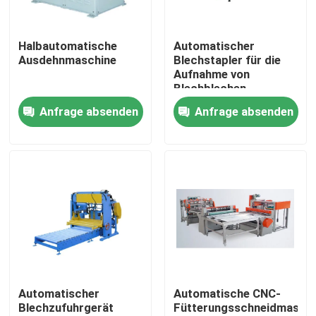
Über uns
Halbautomatische
Automatischer
Ausdehnmaschine
Blechstapler für die
Aufnahme von
Fabrik-Ausflug
Blechblechen
Anfrage absenden
Anfrage absenden
Qualitätskontrolle
Fordern Sie ein Zitat
automatische Blechdose, die Maschine herstellt
Getränk kann, Maschine herstellend
Automatischer
Automatische CNC-
Blechzufuhrgerät
Fütterungsschneidmaschi
Aerosol-Dose, die Maschine herstellt