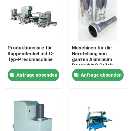
Produktionslinie für
Maschinen für die
Kappendeckel mit C-
Herstellung von
Typ-Pressmaschine
ganzen Aluminium
Dosen für 2 Stück
Dosen für Getränke
Anfrage absenden
Anfrage absenden
Dosen Bier Dosen Cola
Dosen
Haus
Produkte
Videos