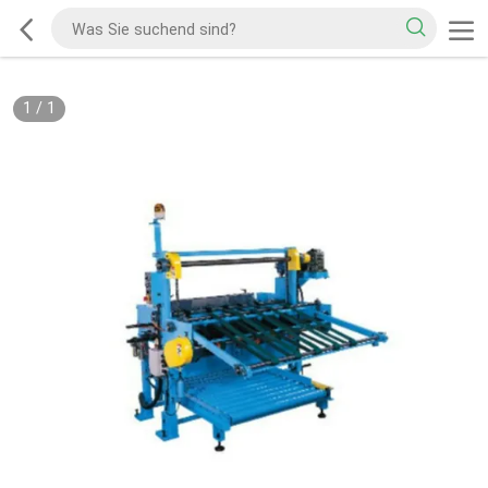
1
/
1