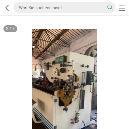
2
/
3