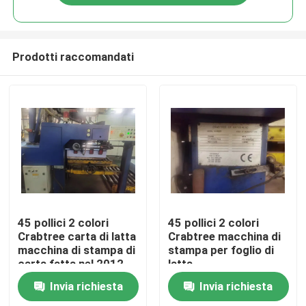
Prodotti raccomandati
Casa
45 pollici 2 colori
45 pollici 2 colori
Crabtree carta di latta
Crabtree macchina di
macchina di stampa di
stampa per foglio di
Prodotti
carta fatta nel 2012
latta
Invia richiesta
Invia richiesta
Video