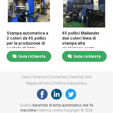
Latta utilizzata che fa macchinario
Quadrato Barattolo di latta che fa macchina
Stampa automatica a
45 pollici Mailander
2 colori da 45 pollici
due colori linea di
per la produzione di
stampa alta
Macchina per fabbricare scatole di latta
scatole di latta
risoluzione carta
stagno con
Invia richiesta
Invia richiesta
ammortizzatore di
Macchinario facile dell'estremità aperta
alcol con alimentatore
Torsione fuori dalla macchina del cappuccio
Casa
Circa noi
Contattaci
Desktop Site
Mappa del sito
Politica sulla privacy
Macchina da stampa usata
Qualità
barattolo di latta automatico che fa
Stampatrice della latta
macchina
Fabbrica cinese.Copyright © 2026