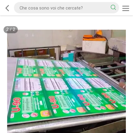
2
/
2