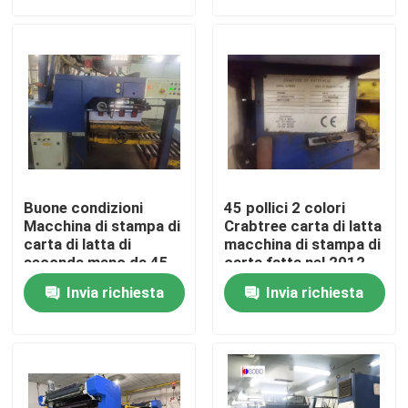
Chi siamo
Giro della fabbrica
Controllo di qualità
Buone condizioni
45 pollici 2 colori
Richieda una citazione
Macchina di stampa di
Crabtree carta di latta
carta di latta di
macchina di stampa di
seconda mano da 45
carta fatta nel 2012
pollici 2 colori
barattolo di latta automatico che fa macchina
Invia richiesta
Invia richiesta
Crabtree Prodotto nel
2012
La bevanda può facendo la macchina
Bomboletta spray che fa macchina