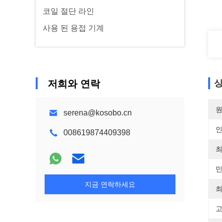
코일 절단 라인
사용 된 용접 기계
저희와 연락
상
원
serena@kosobo.cn
008619874409398
최
민
지금 연락하세요
최
고