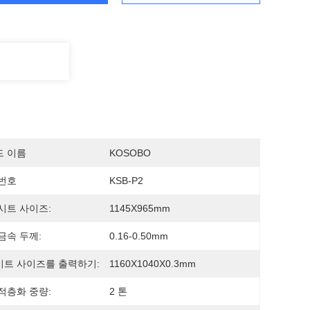
드 이름
KOSOBO
번호
KSB-P2
시트 사이즈:
1145X965mm
금속 두께:
0.16-0.50mm
트 사이즈를 출력하기:
1160X1040X0.3mm
적층화 중량:
2 톤