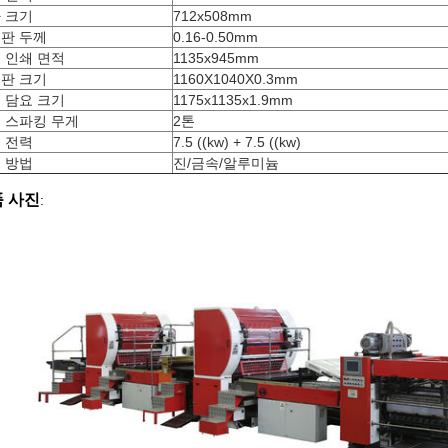
 크기
712x508mm
판 두께
0.16-0.50mm
 인쇄 면적
1135x945mm
판 크기
1160X1040X0.3mm
 담요 크기
1175x1135x1.9mm
 스파킹 무게
2톤
 전력
7.5 ((kw) + 7.5 ((kw)
 방법
진/금속/알루미늄
 사진
: