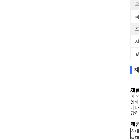
모
최
포
지
강
제
제품
이 
인쇄
니다
강하
제품
최대
최대