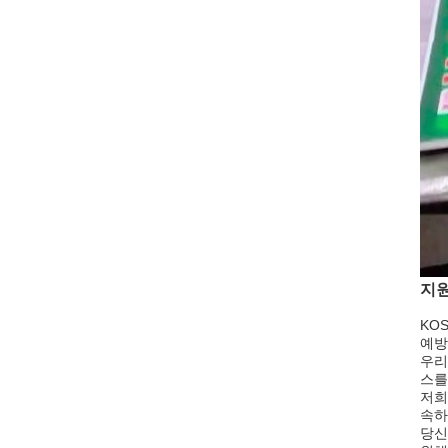
지원
KO
예방
우리
스를
저희
속하
당신