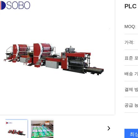
PLC
MOQ:
가격:
표준 포
배송 기
결제 방
공급 능
최