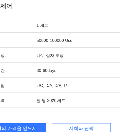
 제어
1 세트
50000-100000 Usd
장:
나무 상자 포장
간:
30-60days
법:
L/C, D/A, D/P, T/T
력:
달 당 30개 세트
상의 가격을 얻으세요
저희와 연락