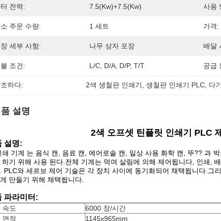
터 전력:
7.5(kw)+7.5(kw)
사용 
소 주문 수량:
1 세트
가격:
장 세부 사항:
나무 상자 포장
배달 
불 조건:
L/C, D/A, D/P, T/T
공급 
조하다:
2색 생철판 인쇄기, 생철판 인쇄기 PLC, 
품 설명
2색 오프셋 틴플릿 인쇄기 PLC 
 설명:
인쇄 기계 는 음식 캔, 음료 캔, 에어로솔 캔, 일상 사용 화학 캔, 뚜?? 과
 하기 위해 사용 된다.전체 기계는 먹여 살림에 의해 제어됩니다, 인쇄, 
. PLC와 세르보 제어 기술은 각 장치 사이에 동기화되어 채택됩니다.그
게 만들기 위해 채택됩니다.
 파라미터:
 속도
6000 장/시간
 면적
1145x965mm