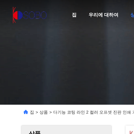
집
우리에 대하여
집
>
상품
>
다기능 코팅 라인 2 컬러 오프셋 진판 인쇄 
상품