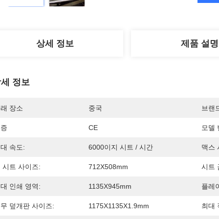
상세 정보
제품 설명
세 정보
래 장소
중국
브랜
인증
CE
모델 
대 속도:
6000이지 시트 / 시간
맥스 
 시트 사이즈:
712X508mm
시트 
대 인쇄 영역:
1135X945mm
플레이
무 덮개판 사이즈:
1175X1135X1.9mm
최대 