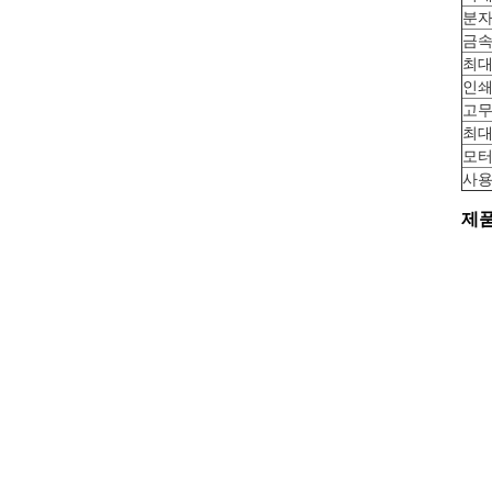
분자
금속
최대
인쇄
고무
최대
모터
사용
제품