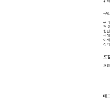
위해
우리
우리
캔 
한편
국에
이제
장기
포장
포장
태그