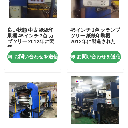
私たちに関しては
良い状態 中古 紙紙印
45インチ 2色 クランブ
工場旅行
刷機 45インチ 2色 カ
ツリー 紙紙印刷機
ブツリー 2012年に製
2012年に製造された
造
品質管理
お問い合わせを送信
お問い合わせを送信
引用を要求しなさい
機械を作る自動缶
プルトップ機械を作る
機械を作るエーロゾルの缶