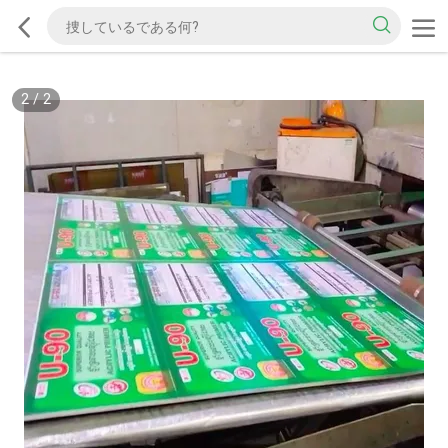
2
/
2