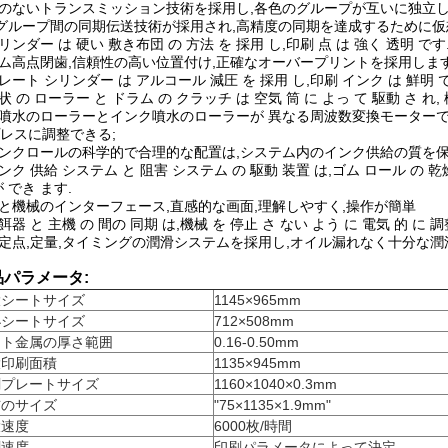
軸のないトランスミッション技術を採用し,各色のグループが互いに独立
グループ間の同期伝送技術が採用され,高精度の同期を達成するために仮
シリンダー は 硬い 敷き布団 の 方法 を 採用 し,印刷 点 は 強く 透明 です
カム高点閉歯,信頼性の高い位置付け,正確なオーバープリントを採用します
プレート シリンダー は アルコール 減圧 を 採用 し,印刷 インク は 鮮明 
形状 の ローラー と ドラム の クラッチ は 空気 筒 に よっ て 駆動 さ れ,
水噴水のローラーとインク噴水のローラーが 異なる周波数変換モーター
レスに調整できる;
インクロールの科学的で合理的な配置は,システム内のインク供給の質を保
インク 供給 システム と 阻害 システム の 駆動 装置 は,ゴム ロール の 
が でき ます.
人と機械のインターフェース,直感的な画面,理解しやすく,操作が簡単
給餌器 と 主機 の 間の 同期 は,機械 を 停止 さ ない よう に 電気 的 に 
固定点,定量,タイミングの潤滑システムを採用し,オイル漏れなく十分な潤
品パラメータ
:
大シートサイズ
1145×965mm
小シートサイズ
712×508mm
ート金属の厚さ範囲
0.16-0.50mm
大印刷面積
1135×945mm
刷プレートサイズ
1160×1040×0.3mm
布のサイズ
"75×1135×1.9mm"
大速度
6000枚/時間
刷速度
印刷パラメータによって決定