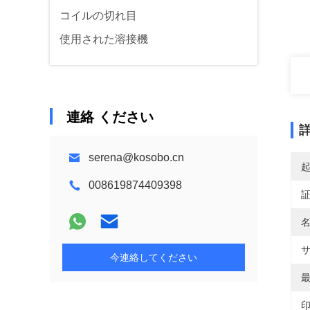
コイルの切れ目
使用された溶接機
連絡 ください
serena@kosobo.cn
008619874409398
名
サ
今連絡してください
最
印