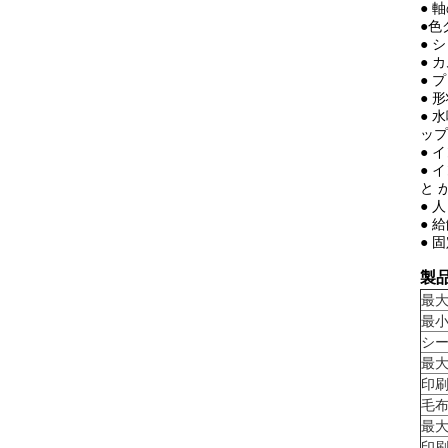
● 
●色
● 
● 
● 
● 
● 
ップ
● 
● 
と 
● 
● 
● 
製
最
最
シ
最
印
毛
最
印