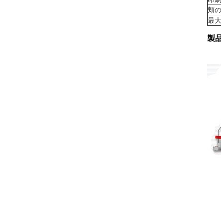
頬
最
製