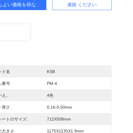
もよい価格を得なさい
連絡 ください
ンド名
KSB
ル番号
PM-4
いえ。:
4色
ト厚さ:
0.16-0.50mm
シートのサイズ:
712X508mm
の大きさ:
1175X1135X1.9mm