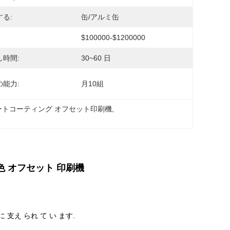
る:
缶/アルミ缶
$100000-$1200000
し時間:
30~60 日
の能力:
月10組
ートコーティング オフセット印刷機
, 
 色 オフセット 印刷機
に 支え られ て い ます.