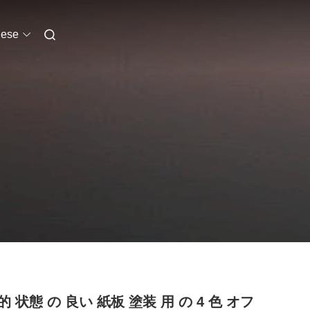
nese
的 状態 の 良い 紙板 塗装 用 の 4 色 オフ