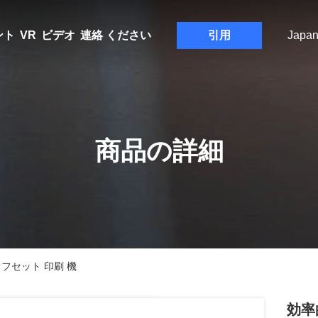
ント
VR
ビデオ
連絡 ください
引用
Japa
商品の詳細
 オフセット 印刷 機
効率