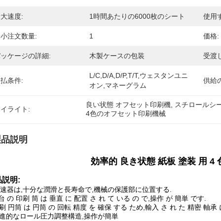
大速度:
1時間あたりの6000枚のシート
使用す
小注文数量:
1
価格:
ッケージの詳細:
木製ケースの包装
受渡
L/C,D/A,D/P,T/T,ウェスタンユニ
払条件:
供給
オン,マネーグラム
良い状態 オフセット印刷機
, 
スチロールシ
イライト:
4色のオフセット印刷機械
製品説明
効率的 良き状態 紙板 塗装 用 4
説明:
速器は,十分な潤滑と長寿命で,機械の保護部に位置する.
3 台 の 印刷 筒 は 垂直 に 配置 さ れ て いる の で,操作 が 簡単 です.
印刷 円筒 は 円筒 の 回転 精度 を 確保 する ため,輸入 さ れ た 精密 軸承 
先進的なロール圧力調整構造,操作が簡単