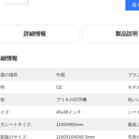
最
詳細情報
製品説明
詳細情報
起源の場所
中国
ブラ
証明
CE
モデ
前:
ブリキの印字機
色い
イズ:
45x38インチ
シー
大シートサイズ:
1145X965mm
最低
刷版のサイズ:
1160X1040X0.3mm
毛布