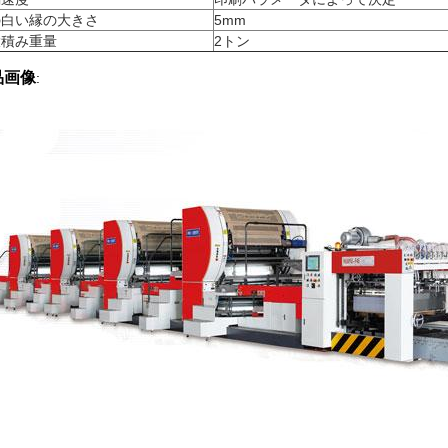
の白い縁の大きさ
5mm
大積み重量
2トン
品画像
: