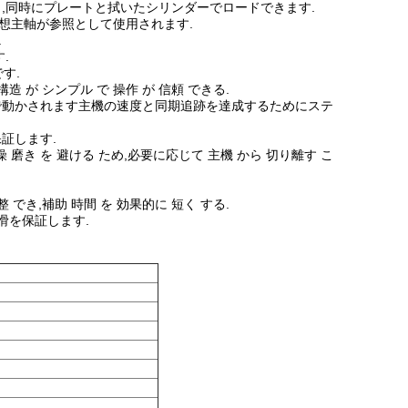
し,同時にプレートと拭いたシリンダーでロードできます.
想主軸が参照として使用されます.
.
.
です.
 構造 が シンプル で 操作 が 信頼 できる.
で動かされます主機の速度と同期追跡を達成するためにステ
証します.
乾燥 磨き を 避ける ため,必要に応じて 主機 から 切り離す こ
調整 でき,補助 時間 を 効果的に 短く する.
滑を保証します.