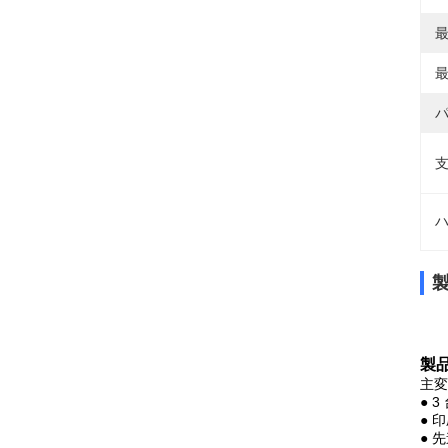
最
最
パ
支
ハ
製品
主変
● 
● 
● 