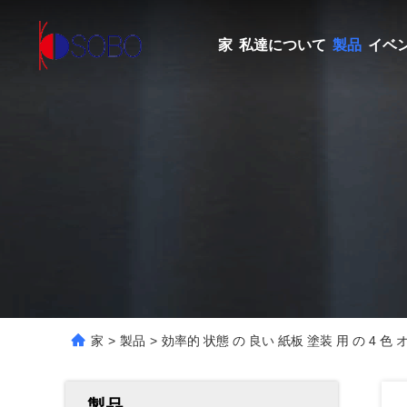
家
私達について
製品
イベ
家
>
製品
>
効率的 状態 の 良い 紙板 塗装 用 の 4 色
製品