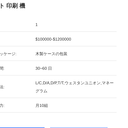
ト 印刷 機
1
$100000-$1200000
ッケージ:
木製ケースの包装
間:
30~60 日
L/C,D/A,D/P,T/T,ウェスタンユニオン,マネー
法:
グラム
力:
月10組