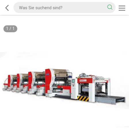
1
/
1