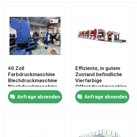
40 Zoll
Effiziente, in gutem
Farbdruckmaschine
Zustand befindliche
Blechdruckmaschine
Vierfarbige
Blechdruckmaschine
Offsetdruckmaschine
zur Beschichtung von
Haus
Anfrage absenden
Anfrage absenden
Blechplatten
Produkte
Videos