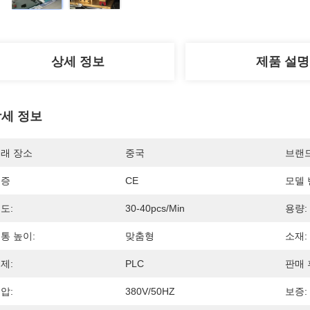
상세 정보
제품 설명
세 정보
래 장소
중국
브랜
인증
CE
모델 
도:
30-40pcs/min
용량:
통 높이:
맞춤형
소재:
제:
PLC
판매 
압:
380V/50HZ
보증: