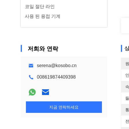
코일 절단 라인
사용 된 용접 기계
저희와 연락
상
원
serena@kosobo.cn
008619874409398
속
들
지금 연락하세요
통
전