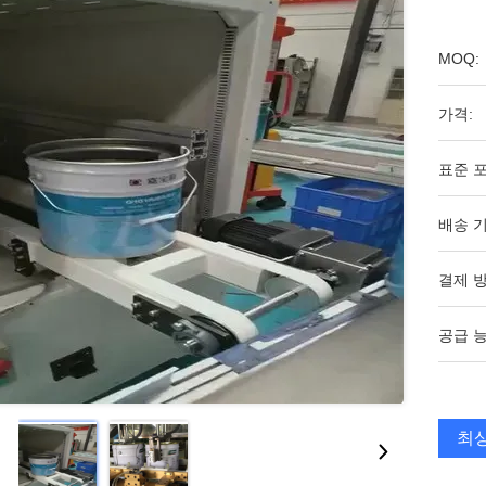
MOQ:
가격:
표준 포
배송 기
결제 방
공급 능
최