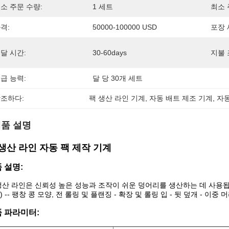
소 주문 수량:
1 세트
최소 
격:
50000-100000 USD
포장 
달 시간:
30-60days
지불 
급 능력:
달 당 30개 세트
조하다:
팩 생산 라인 기계
, 
자동 배트 제조 기계
, 
자동
품 설명
생산 라인 자동 팩 제작 기계
 설명:
생산 라인은 신뢰성 높은 성능과 조작이 쉬운 덩어리를 생산하는 데 사용됩니다
 -- 팽창 콩 모양, 전 롤링 및 플랜징 - 확장 및 롤링 입 - 뒷 덮개 - 이중 
 파라미터: