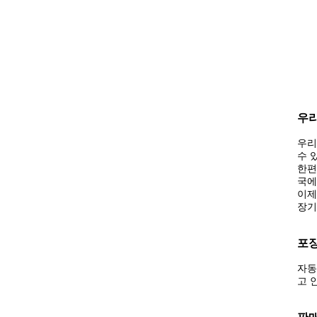
우리
우리
수 
한편
국에
이제
장기
포장
자동
고 