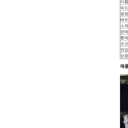
이
속
용
배트
소
판매
통
조
전
보
제품