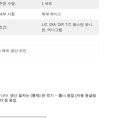
주문 수량:
1 세트
세부 사항:
목재 케이스
L/C, D/A, D/P, T/T, 웨스턴 유니
조건:
온, 머니그램
 배트 생산 라인
. 생산 절차는 (통체):판 깎기 -- 톱니 용접 (자동 둥글림
머리 점 용접.