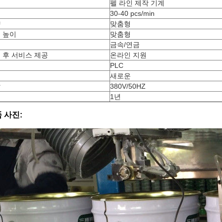
름
펠 라인 제작 기계
도
30-40 pcs/min
량
맞춤형
 높이
맞춤형
재
금속/연금
 후 서비스 제공
온라인 지원
제
PLC
건
새로운
압
380V/50HZ
증
1년
 사진: