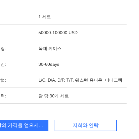
1 세트
50000-100000 USD
장:
목재 케이스
간:
30-60days
법:
L/C, D/A, D/P, T/T, 웨스턴 유니온, 머니그램
력:
달 당 30개 세트
상의 가격을 얻으세요
저희와 연락