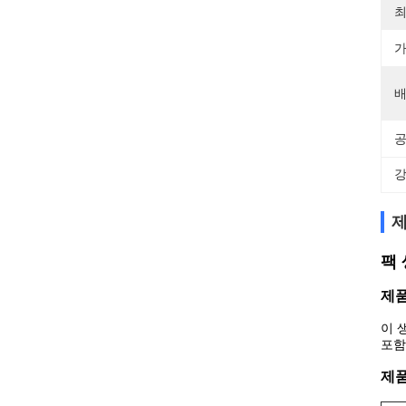
최
가
배
공
강
제
팩 
제품
이 
포함)
제품